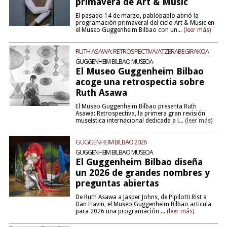
primavera de Art & Music
El pasado 14 de marzo, pablopablo abrió la
programación primaveral del ciclo Art & Music en
el Museo Guggenheim Bilbao con un...
(leer más)
RUTH ASAWA: RETROSPECTIVA/ATZERABEGIRAKOA
GUGGENHEIM BILBAO MUSEOA
El Museo Guggenheim Bilbao
acoge una retrospectia sobre
Ruth Asawa
El Museo Guggenheim Bilbao presenta Ruth
Asawa: Retrospectiva, la primera gran revisión
museística internacional dedicada a l...
(leer más)
GUGGENHEIM BILBAO 2026
GUGGENHEIM BILBAO MUSEOA
El Guggenheim Bilbao diseña
un 2026 de grandes nombres y
preguntas abiertas
De Ruth Asawa a Jasper Johns, de Pipilotti Rist a
Dan Flavin, el Museo Guggenheim Bilbao articula
para 2026 una programación ...
(leer más)