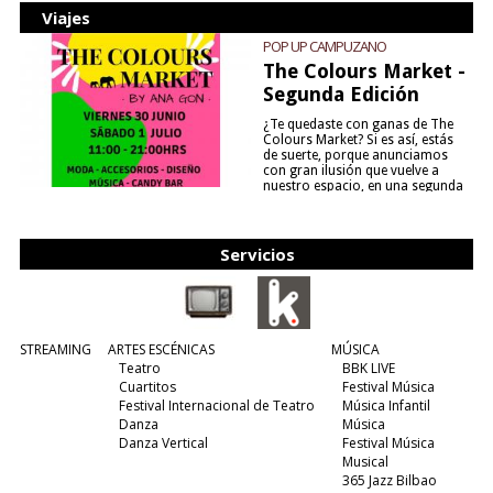
Viajes
POP UP CAMPUZANO
The Colours Market -
Segunda Edición
¿Te quedaste con ganas de The
Colours Market? Si es así, estás
de suerte, porque anunciamos
con gran ilusión que vuelve a
nuestro espacio, en una segunda
edición y viene para quedarse....
(leer más)
Servicios
STREAMING
ARTES ESCÉNICAS
MÚSICA
Teatro
BBK LIVE
Cuartitos
Festival Música
Festival Internacional de Teatro
Música Infantil
Danza
Música
Danza Vertical
Festival Música
Musical
365 Jazz Bilbao