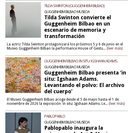
TILDA SWINTON (GUGGENHEIM BILBAO)
GUGGENHEIM BILBAO MUSEOA
Tilda Swinton convierte el
Guggenheim Bilbao en un
escenario de memoria y
transformación
La actriz Tilda Swinton protagonizará los próximos 5 y 6 de junio en el
Museo Guggenheim Bilbao la performance House of Gestu...
(leer más)
GUGGENHEIM BILBAO: IN SITU: IGSHAAN ADAMS.
GUGGENHEIM BILBAO MUSEOA
Guggenheim Bilbao presenta ‘in
situ: Igshaan Adams.
Levantando el polvo: El archivo
del cuerpo’
El Museo Guggenheim Bilbao acoge desde el 5 de mayo hasta el 1 de
noviembre de 2026 la exposición 'in situ: Igshaan Adams. Le...
(leer más)
PABLOPABLO
GUGGENHEIM BILBAO MUSEOA
Pablopablo inaugura la