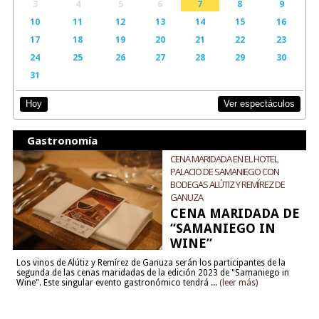
3
4
5
6
7
8
9
10
11
12
13
14
15
16
17
18
19
20
21
22
23
24
25
26
27
28
29
30
31
Ver espectáculos
Hoy
Gastronomía
CENA MARIDADA EN EL HOTEL
PALACIO DE SAMANIEGO CON
BODEGAS ALÚTIZ Y REMÍREZ DE
GANUZA
CENA MARIDADA DE
“SAMANIEGO IN
WINE”
Los vinos de Alútiz y Remírez de Ganuza serán los participantes de la
segunda de las cenas maridadas de la edición 2023 de "Samaniego in
Wine". Este singular evento gastronómico tendrá ...
(leer más)