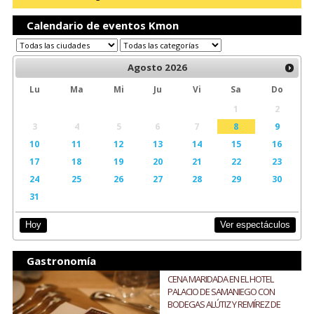
Calendario de eventos Kmon
Agosto
2026
Lu
Ma
Mi
Ju
Vi
Sa
Do
1
2
3
4
5
6
7
8
9
10
11
12
13
14
15
16
17
18
19
20
21
22
23
24
25
26
27
28
29
30
31
Ver espectáculos
Hoy
Gastronomía
CENA MARIDADA EN EL HOTEL
PALACIO DE SAMANIEGO CON
BODEGAS ALÚTIZ Y REMÍREZ DE