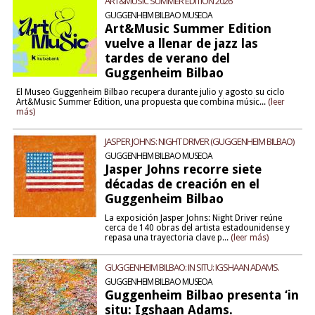
ART&MUSIC SUMMER EDITION 2026
GUGGENHEIM BILBAO MUSEOA
Art&Music Summer Edition
vuelve a llenar de jazz las
tardes de verano del
Guggenheim Bilbao
El Museo Guggenheim Bilbao recupera durante julio y agosto su ciclo
Art&Music Summer Edition, una propuesta que combina músic...
(leer
más)
JASPER JOHNS: NIGHT DRIVER (GUGGENHEIM BILBAO)
GUGGENHEIM BILBAO MUSEOA
Jasper Johns recorre siete
décadas de creación en el
Guggenheim Bilbao
La exposición Jasper Johns: Night Driver reúne
cerca de 140 obras del artista estadounidense y
repasa una trayectoria clave p...
(leer más)
GUGGENHEIM BILBAO: IN SITU: IGSHAAN ADAMS.
GUGGENHEIM BILBAO MUSEOA
Guggenheim Bilbao presenta ‘in
situ: Igshaan Adams.