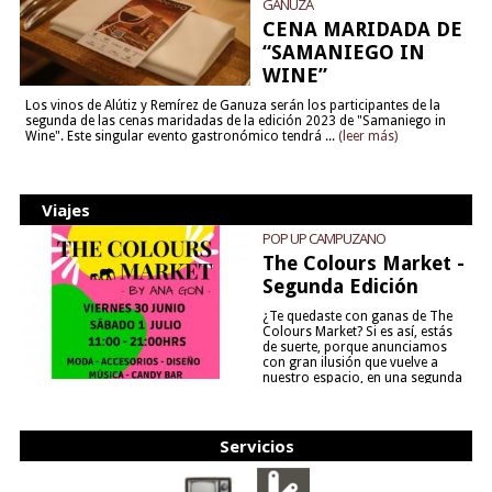
GANUZA
CENA MARIDADA DE
“SAMANIEGO IN
WINE”
Los vinos de Alútiz y Remírez de Ganuza serán los participantes de la
segunda de las cenas maridadas de la edición 2023 de "Samaniego in
Wine". Este singular evento gastronómico tendrá ...
(leer más)
Viajes
POP UP CAMPUZANO
The Colours Market -
Segunda Edición
¿Te quedaste con ganas de The
Colours Market? Si es así, estás
de suerte, porque anunciamos
con gran ilusión que vuelve a
nuestro espacio, en una segunda
edición y viene para quedarse....
(leer más)
Servicios