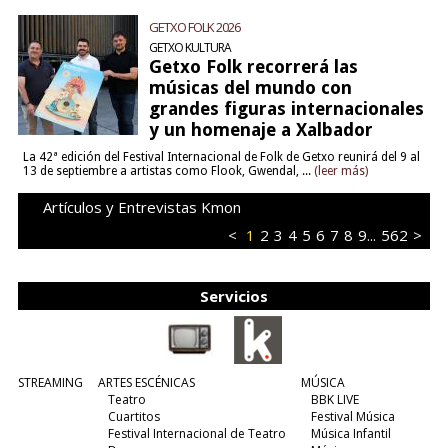
GETXO FOLK 2026
GETXO KULTURA
Getxo Folk recorrerá las
músicas del mundo con
grandes figuras internacionales
y un homenaje a Xalbador
La 42ª edición del Festival Internacional de Folk de Getxo reunirá del 9 al
13 de septiembre a artistas como Flook, Gwendal, ...
(leer más)
Artículos y Entrevistas Kmon
<
1
2
3
4
5
6
7
8
9
...
562
>
Servicios
STREAMING
ARTES ESCÉNICAS
MÚSICA
Teatro
BBK LIVE
Cuartitos
Festival Música
Festival Internacional de Teatro
Música Infantil