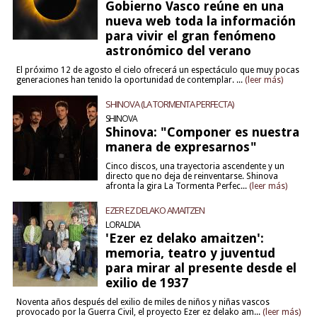
Gobierno Vasco reúne en una
nueva web toda la información
para vivir el gran fenómeno
astronómico del verano
El próximo 12 de agosto el cielo ofrecerá un espectáculo que muy pocas
generaciones han tenido la oportunidad de contemplar. ...
(leer más)
SHINOVA (LA TORMENTA PERFECTA)
SHINOVA
Shinova: "Componer es nuestra
manera de expresarnos"
Cinco discos, una trayectoria ascendente y un
directo que no deja de reinventarse. Shinova
afronta la gira La Tormenta Perfec...
(leer más)
EZER EZ DELAKO AMAITZEN
LORALDIA
'Ezer ez delako amaitzen':
memoria, teatro y juventud
para mirar al presente desde el
exilio de 1937
Noventa años después del exilio de miles de niños y niñas vascos
provocado por la Guerra Civil, el proyecto Ezer ez delako am...
(leer más)