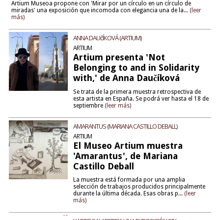
Artium Museoa propone con 'Mirar por un círculo en un círculo de
miradas' una exposición que incomoda con elegancia una de la...
(leer
más)
ANNA DAUčÍKOVÁ (ARTIUM)
ARTIUM
Artium presenta 'Not
Belonging to and in Solidarity
with,' de Anna Daučíková
Se trata de la primera muestra retrospectiva de
esta artista en España. Se podrá ver hasta el 18 de
septiembre
(leer más)
AMARANTUS (MARIANA CASTILLO DEBALL)
ARTIUM
El Museo Artium muestra
'Amarantus', de Mariana
Castillo Deball
La muestra está formada por una amplia
selección de trabajos producidos principalmente
durante la última década. Esas obras p...
(leer
más)