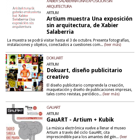
XABIER SALABERRIA UNA EXPOSICIÓN SIN
ARQUITECTURA
ARTIUM
Artium muestra Una exposición
sin arquitectura, de Xabier
Salaberria
La muestra se podrá visitar hasta el 3 de octubre. Presenta fotografías,
instalaciones y objetos, conectados a cuestiones com...
(leer más)
DOKUART
ARTIUM
Dokuart, diseño publicitario
creativo
El diseño publicitario comprende la creación,
maquetación y diseño de publicaciones impresas,
tales como revistas, periódico...
(leer más)
GAUART
ARTIUM
GauART - Artium + Kubik
La música electrónica vuelve a llenar el museo
Artium a través del ciclo GauARt, cita
imprescindible para los amantes del gén...
(leer