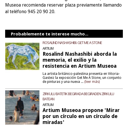
Museoa recomienda reservar plaza previamente llamando
al teléfono 945 20 90 20.
Probablemente te interese mucho...
ROSALIND NASHASHIBI. GET ME A STONE
ARTIUM
Rosalind Nashashibi aborda la
memoria, el exilio y la
resistencia en Artium Museoa
La artista británico-palestina presenta en Vitoria-
Gasteiz la exposición Get Me A Stone, un conjunto
de pinturas y una nueva ...
(leer más)
ZIRKULU BATETIK BEGIRADA BEGIRADEN ZIRKULU
BATEAN
ARTIUM
Artium Museoa propone 'Mirar
por un círculo en un círculo de
miradas'