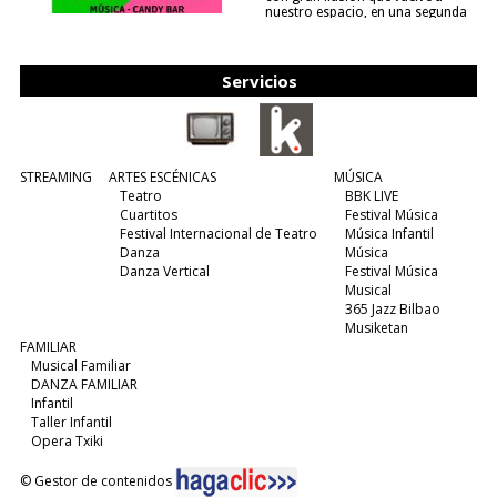
nuestro espacio, en una segunda
edición y viene para quedarse....
(leer más)
Servicios
STREAMING
ARTES ESCÉNICAS
MÚSICA
Teatro
BBK LIVE
Cuartitos
Festival Música
Festival Internacional de Teatro
Música Infantil
Danza
Música
Danza Vertical
Festival Música
Musical
365 Jazz Bilbao
Musiketan
FAMILIAR
Musical Familiar
DANZA FAMILIAR
Infantil
Taller Infantil
Opera Txiki
© Gestor de contenidos