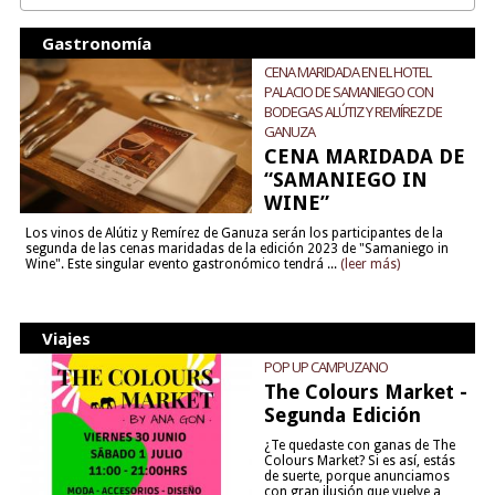
Gastronomía
CENA MARIDADA EN EL HOTEL
PALACIO DE SAMANIEGO CON
BODEGAS ALÚTIZ Y REMÍREZ DE
GANUZA
CENA MARIDADA DE
“SAMANIEGO IN
WINE”
Los vinos de Alútiz y Remírez de Ganuza serán los participantes de la
segunda de las cenas maridadas de la edición 2023 de "Samaniego in
Wine". Este singular evento gastronómico tendrá ...
(leer más)
Viajes
POP UP CAMPUZANO
The Colours Market -
Segunda Edición
¿Te quedaste con ganas de The
Colours Market? Si es así, estás
de suerte, porque anunciamos
con gran ilusión que vuelve a