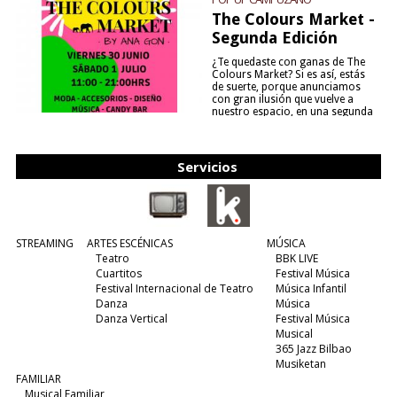
The Colours Market -
Segunda Edición
¿Te quedaste con ganas de The
Colours Market? Si es así, estás
de suerte, porque anunciamos
con gran ilusión que vuelve a
nuestro espacio, en una segunda
edición y viene para quedarse....
(leer más)
Servicios
STREAMING
ARTES ESCÉNICAS
MÚSICA
Teatro
BBK LIVE
Cuartitos
Festival Música
Festival Internacional de Teatro
Música Infantil
Danza
Música
Danza Vertical
Festival Música
Musical
365 Jazz Bilbao
Musiketan
FAMILIAR
Musical Familiar