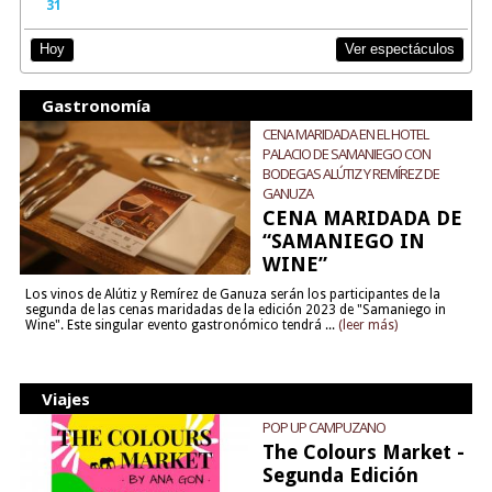
31
Ver espectáculos
Hoy
Gastronomía
CENA MARIDADA EN EL HOTEL
PALACIO DE SAMANIEGO CON
BODEGAS ALÚTIZ Y REMÍREZ DE
GANUZA
CENA MARIDADA DE
“SAMANIEGO IN
WINE”
Los vinos de Alútiz y Remírez de Ganuza serán los participantes de la
segunda de las cenas maridadas de la edición 2023 de "Samaniego in
Wine". Este singular evento gastronómico tendrá ...
(leer más)
Viajes
POP UP CAMPUZANO
The Colours Market -
Segunda Edición