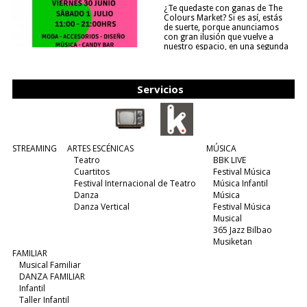
¿Te quedaste con ganas de The
Colours Market? Si es así, estás
de suerte, porque anunciamos
con gran ilusión que vuelve a
nuestro espacio, en una segunda
edición y viene para quedarse....
(leer más)
Servicios
STREAMING
ARTES ESCÉNICAS
MÚSICA
Teatro
BBK LIVE
Cuartitos
Festival Música
Festival Internacional de Teatro
Música Infantil
Danza
Música
Danza Vertical
Festival Música
Musical
365 Jazz Bilbao
Musiketan
FAMILIAR
Musical Familiar
DANZA FAMILIAR
Infantil
Taller Infantil