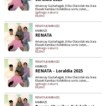
Amancay Gaztañagak, Erika Olaizolak eta Iraia
Eliasek Kamikaz Kolektiboa sortu zuten,...
(gehiago irakurri)
BILBAO
RENATA (KAMIKAZE)
KAMIKAZE
RENATA
Amancay Gaztañagak, Erika Olaizolak eta Iraia
Eliasek Kamikaz Kolektiboa sortu zuten,...
(gehiago irakurri)
BILBAO
RENATA (KAMIKAZE)
KAMIKAZE
RENATA - Loraldia 2025
Amancay Gaztañagak, Erika Olaizolak eta Iraia
Eliasek Kamikaz Kolektiboa sortu zuten,...
(gehiago irakurri)
BILBAO
RENATA (KAMIKAZE)
KAMIKAZE