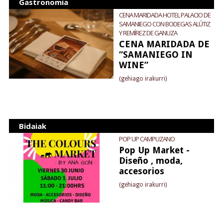
Gastronomia
CENA MARIDADA HOTEL PALACIO DE
SAMANIEGO CON BODEGAS ALÚTIZ
Y REMÍREZ DE GANUZA
CENA MARIDADA DE
“SAMANIEGO IN
WINE”
(gehiago irakurri)
Bidaiak
POP UP CAMPUZANO
Pop Up Market -
Diseño , moda,
accesorios
(gehiago irakurri)