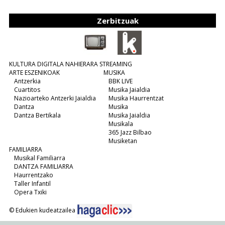
Zerbitzuak
KULTURA DIGITALA NAHIERARA STREAMING
ARTE ESZENIKOAK
MUSIKA
Antzerkia
BBK LIVE
Cuartitos
Musika Jaialdia
Nazioarteko Antzerki Jaialdia
Musika Haurrentzat
Dantza
Musika
Dantza Bertikala
Musika Jaialdia
Musikala
365 Jazz Bilbao
Musiketan
FAMILIARRA
Musikal Familiarra
DANTZA FAMILIARRA
Haurrentzako
Taller Infantil
Opera Txiki
© Edukien kudeatzailea