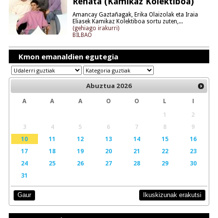
Renata (Kamikaz Kolektiboa)
Amancay Gaztañagak, Erika Olaizolak eta Iraia
Eliasek Kamikaz Kolektiboa sortu zuten,...
(gehiago irakurri)
BILBAO
Kmon emanaldien egutegia
Abuztua
2026
A
A
A
O
O
L
I
1
2
3
4
5
6
7
8
9
10
11
12
13
14
15
16
17
18
19
20
21
22
23
24
25
26
27
28
29
30
31
Ikuskizunak erakutsi
Gaur