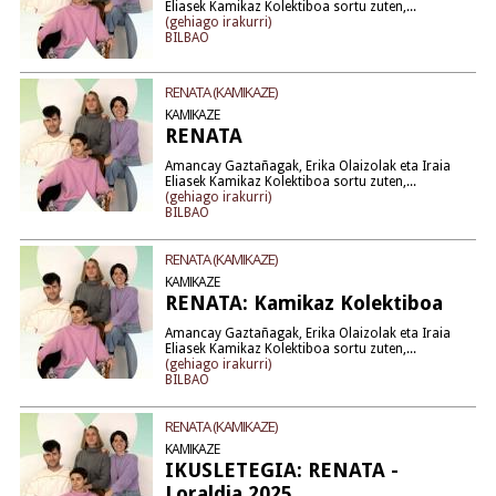
Eliasek Kamikaz Kolektiboa sortu zuten,...
(gehiago irakurri)
BILBAO
RENATA (KAMIKAZE)
KAMIKAZE
RENATA
Amancay Gaztañagak, Erika Olaizolak eta Iraia
Eliasek Kamikaz Kolektiboa sortu zuten,...
(gehiago irakurri)
BILBAO
RENATA (KAMIKAZE)
KAMIKAZE
RENATA: Kamikaz Kolektiboa
Amancay Gaztañagak, Erika Olaizolak eta Iraia
Eliasek Kamikaz Kolektiboa sortu zuten,...
(gehiago irakurri)
BILBAO
RENATA (KAMIKAZE)
KAMIKAZE
IKUSLETEGIA: RENATA -
Loraldia 2025