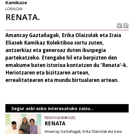
Kamikaze
LORALDIA
RENATA.
Amancay Gaztañagak, Erika Olaizolak eta Iraia
Eliasek Kamikaz Kolektiboa sortu zuten,
antzerkiaz eta generoaz duten ikuspegia
partekatzeko. Etengabe hil eta berpizten den
emakume baten istorioa kontatzen du 'Renata'-k.
Heriotzaren eta bizitzaren artean,
errealitatearen eta mundu birtualaren artean.
Segur aski asko interesatuko zaizu...
RENATA (KAMIKAZE)
RENATA
Amancay Gaztañagak, Erika Olaizolak eta Iraia