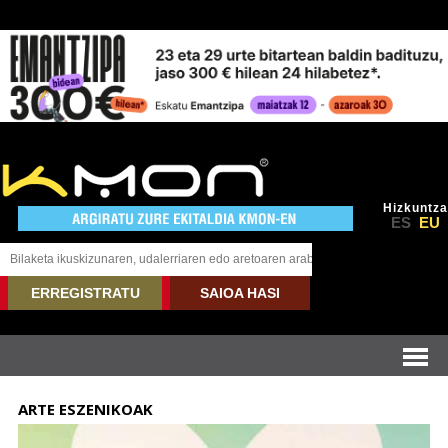
Hizkuntza
ES
EU
ERREGISTRATU
SAIOA HASI
ARTE ESZENIKOAK