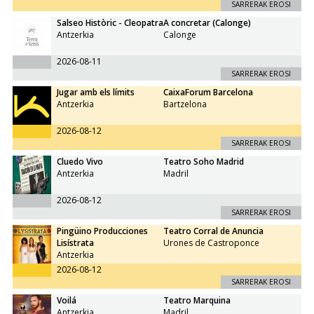
SARRERAK EROSI
Salseo Històric - Cleopatra
A concretar (Calonge)
Antzerkia
Calonge
2026-08-11
SARRERAK EROSI
Jugar amb els límits
CaixaForum Barcelona
Antzerkia
Bartzelona
2026-08-12
SARRERAK EROSI
Cluedo Vivo
Teatro Soho Madrid
Antzerkia
Madril
2026-08-12
SARRERAK EROSI
Pingüino Producciones
Teatro Corral de Anuncia
Lisístrata
Urones de Castroponce
Antzerkia
2026-08-12
SARRERAK EROSI
Voilá
Teatro Marquina
Antzerkia
Madril