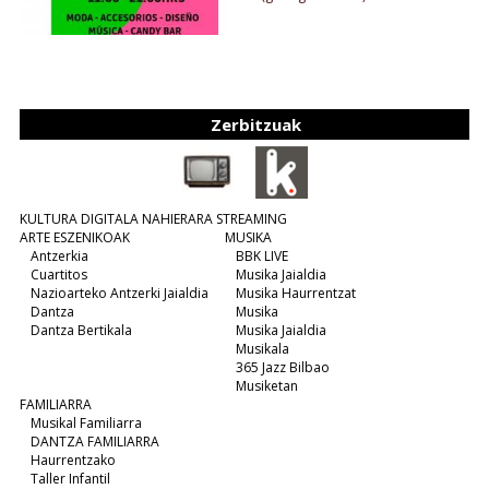
Zerbitzuak
KULTURA DIGITALA NAHIERARA STREAMING
ARTE ESZENIKOAK
MUSIKA
Antzerkia
BBK LIVE
Cuartitos
Musika Jaialdia
Nazioarteko Antzerki Jaialdia
Musika Haurrentzat
Dantza
Musika
Dantza Bertikala
Musika Jaialdia
Musikala
365 Jazz Bilbao
Musiketan
FAMILIARRA
Musikal Familiarra
DANTZA FAMILIARRA
Haurrentzako
Taller Infantil