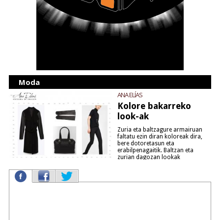
Moda
ANA ELÍAS
Kolore bakarreko
look-ak
Zuria eta baltzagure armairuan
faltatu ezin diran koloreak dira,
bere dotoretasun eta
erabilpenagaitik. Baltzan eta
zurian dagozan lookak
aurkeztuko deutsuedaz.
(gehiago
irakurri)