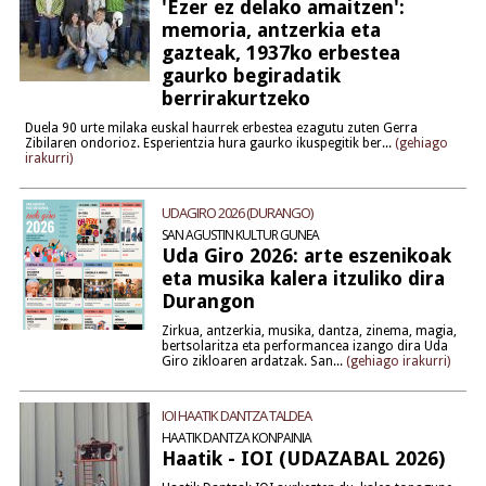
'Ezer ez delako amaitzen':
memoria, antzerkia eta
gazteak, 1937ko erbestea
gaurko begiradatik
berrirakurtzeko
Duela 90 urte milaka euskal haurrek erbestea ezagutu zuten Gerra
Zibilaren ondorioz. Esperientzia hura gaurko ikuspegitik ber...
(gehiago
irakurri)
UDAGIRO 2026 (DURANGO)
SAN AGUSTIN KULTUR GUNEA
Uda Giro 2026: arte eszenikoak
eta musika kalera itzuliko dira
Durangon
Zirkua, antzerkia, musika, dantza, zinema, magia,
bertsolaritza eta performancea izango dira Uda
Giro zikloaren ardatzak. San...
(gehiago irakurri)
IOI HAATIK DANTZA TALDEA
HAATIK DANTZA KONPAINIA
Haatik - IOI (UDAZABAL 2026)