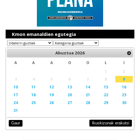
Kmon emanaldien egutegia
Abuztua
2026
A
A
A
O
O
L
I
1
2
3
4
5
6
7
8
9
10
11
12
13
14
15
16
17
18
19
20
21
22
23
24
25
26
27
28
29
30
31
Ikuskizunak erakutsi
Gaur