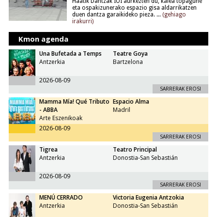
Haatik Dantzak IOI aurkezten du, kalea topagune
eta ospakizunerako espazio gisa aldarrikatzen
duen dantza garaikideko pieza. ...
(gehiago
irakurri)
Kmon agenda
Una Bufetada a Temps
Teatre Goya
Antzerkia
Bartzelona
2026-08-09
SARRERAK EROSI
Mamma Mía! Qué Tributo
Espacio Alma
- ABBA
Madril
Arte Eszenikoak
2026-08-09
SARRERAK EROSI
Tigrea
Teatro Principal
Antzerkia
Donostia-San Sebastián
2026-08-09
SARRERAK EROSI
MENÚ CERRADO
Victoria Eugenia Antzokia
Antzerkia
Donostia-San Sebastián