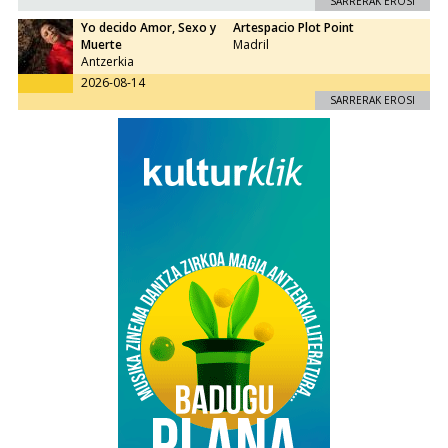
SARRERAK EROSI
Yo decido Amor, Sexo y
Artespacio Plot Point
Muerte
Madril
Antzerkia
2026-08-14
SARRERAK EROSI