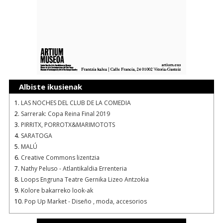
Albiste ikusienak
1.
LAS NOCHES DEL CLUB DE LA COMEDIA
2.
Sarrerak: Copa Reina Final 2019
3.
PIRRITX, PORROTX&MARIMOTOTS
4.
SARATOGA
5.
MALÚ
6.
Creative Commons lizentzia
7.
Nathy Peluso - Atlantikaldia Errenteria
8.
Loops Engruna Teatre Gernika Lizeo Antzokia
9.
Kolore bakarreko look-ak
10.
Pop Up Market - Diseño , moda, accesorios