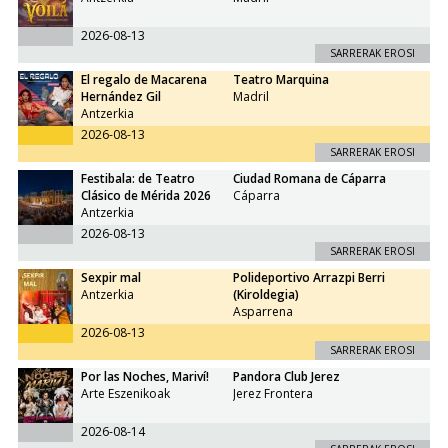
2026-08-13
SARRERAK EROSI
El regalo de Macarena
Teatro Marquina
Hernández Gil
Madril
Antzerkia
2026-08-13
SARRERAK EROSI
Festibala: de Teatro
Ciudad Romana de Cáparra
Clásico de Mérida 2026
Cáparra
Antzerkia
2026-08-13
SARRERAK EROSI
Sexpir mal
Polideportivo Arrazpi Berri
Antzerkia
(Kiroldegia)
Asparrena
2026-08-13
SARRERAK EROSI
Por las Noches, Mariví!
Pandora Club Jerez
Arte Eszenikoak
Jerez Frontera
2026-08-14