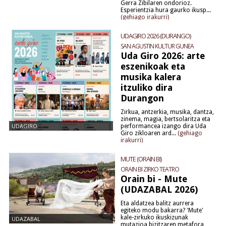
Gerra Zibilaren ondorioz.
Esperientzia hura gaurko ikusp...
(gehiago irakurri)
UDAGIRO 2026 (DURANGO)
SAN AGUSTIN KULTUR GUNEA
Uda Giro 2026: arte
eszenikoak eta
musika kalera
itzuliko dira
Durangon
Zirkua, antzerkia, musika, dantza,
zinema, magia, bertsolaritza eta
UDAGIRO
performancea izango dira Uda
Giro zikloaren ard...
(gehiago
(DURANGO)
irakurri)
MUTE (ORAIN BI)
ORAIN BI ZIRKO TEATRO
Orain bi - Mute
(UDAZABAL 2026)
Eta aldatzea balitz aurrera
egiteko modu bakarra? 'Mute'
kale-zirkuko ikuskizunak
UDAZABAL
mutazioa bizitzaren metafora