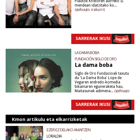
Plautok Kristoren aurreko II.
mendean idatzitako ko...
(gehiago irakurri)
SARRERAK IKUSI
LA DAMA BOBA
FUNDACIÓN SIGLO DE ORO
La dama boba
Siglo de Oro Fundazioak taxutu
du 'La Dama Boba' Lope de
Vegaren endredo-komedia
bikainaren eguneraketa hau.
Maitasunak adimena...
(gehiago
irakurri)
ALMAGRO VALENCIA
SARRERAK IKUSI
Kmon artikulu eta elkarrizketak
EZER EZ DELAKO AMAITZEN
LORALDIA