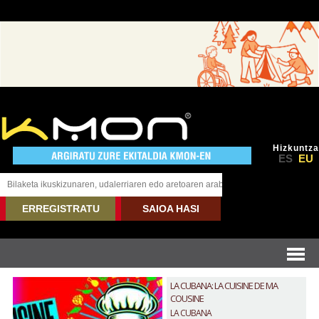
Hizkuntza
ES
EU
ERREGISTRATU
SAIOA HASI
LA CUBANA: LA CUISINE DE MA
COUSINE
LA CUBANA