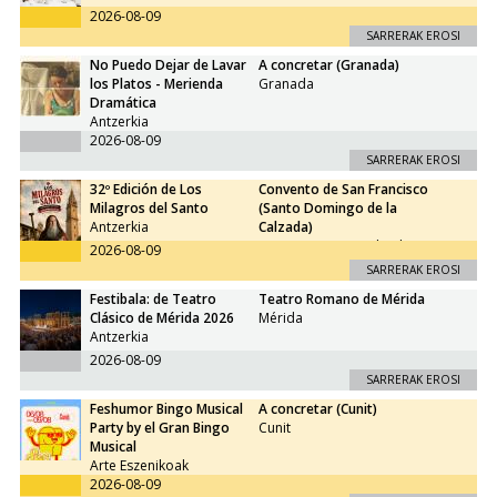
2026-08-09
SARRERAK EROSI
No Puedo Dejar de Lavar
A concretar (Granada)
los Platos - Merienda
Granada
Dramática
Antzerkia
2026-08-09
SARRERAK EROSI
32º Edición de Los
Convento de San Francisco
Milagros del Santo
(Santo Domingo de la
Antzerkia
Calzada)
Santo Domingo Calzada
2026-08-09
SARRERAK EROSI
Festibala: de Teatro
Teatro Romano de Mérida
Clásico de Mérida 2026
Mérida
Antzerkia
2026-08-09
SARRERAK EROSI
Feshumor Bingo Musical
A concretar (Cunit)
Party by el Gran Bingo
Cunit
Musical
Arte Eszenikoak
2026-08-09