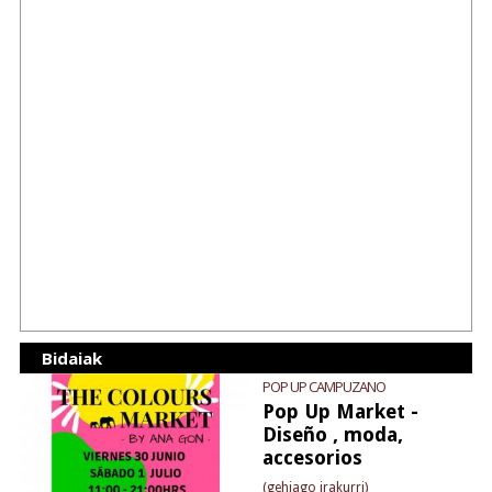
Bidaiak
POP UP CAMPUZANO
Pop Up Market -
Diseño , moda,
accesorios
(gehiago irakurri)