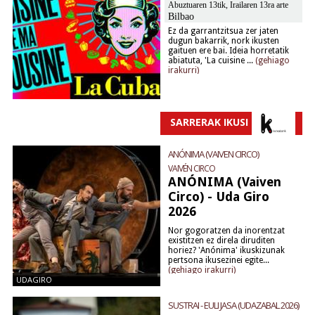
Abuztuaren 13tik, Irailaren 13ra arte
Bilbao
Ez da garrantzitsua zer jaten
dugun bakarrik, nork ikusten
gaituen ere bai. Ideia horretatik
abiatuta, 'La cuisine ...
(gehiago
irakurri)
SARRERAK IKUSI
ANÓNIMA (VAIVEN CIRCO)
VAIVÉN CIRCO
ANÓNIMA (Vaiven
Circo) - Uda Giro
2026
Nor gogoratzen da inorentzat
existitzen ez direla diruditen
horiez? 'Anónima' ikuskizunak
pertsona ikusezinei egite...
(gehiago irakurri)
UDAGIRO
(DURANGO)
SUSTRAI - EULI JASA (UDAZABAL 2026)