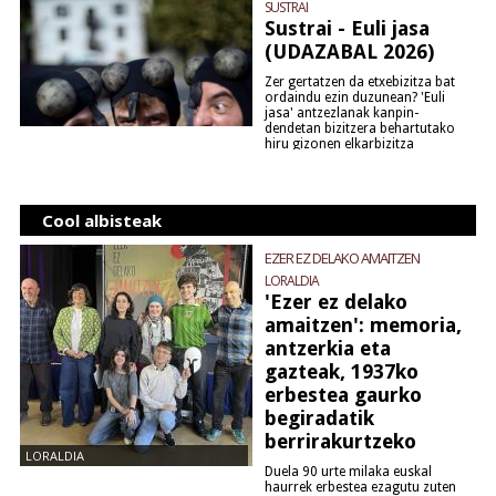
SUSTRAI
Sustrai - Euli jasa
(UDAZABAL 2026)
Zer gertatzen da etxebizitza bat
ordaindu ezin duzunean? 'Euli
jasa' antzezlanak kanpin-
dendetan bizitzera behartutako
hiru gizonen elkarbizitza
erretratatzen du. Umorea, kritika
sozial...
(gehiago irakurri)
Cool albisteak
EZER EZ DELAKO AMAITZEN
LORALDIA
'Ezer ez delako
amaitzen': memoria,
antzerkia eta
gazteak, 1937ko
erbestea gaurko
begiradatik
berrirakurtzeko
LORALDIA
Duela 90 urte milaka euskal
haurrek erbestea ezagutu zuten