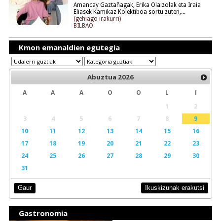
Amancay Gaztañagak, Erika Olaizolak eta Iraia
Eliasek Kamikaz Kolektiboa sortu zuten,...
(gehiago irakurri)
BILBAO
Kmon emanaldien egutegia
Abuztua
2026
A
A
A
O
O
L
I
1
2
3
4
5
6
7
8
9
10
11
12
13
14
15
16
17
18
19
20
21
22
23
24
25
26
27
28
29
30
31
Ikuskizunak erakutsi
Gaur
Gastronomia