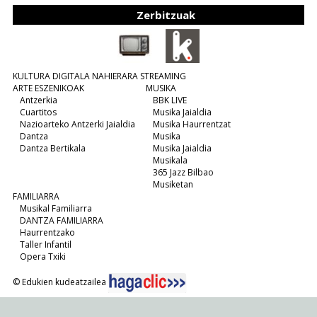
Zerbitzuak
KULTURA DIGITALA NAHIERARA STREAMING
ARTE ESZENIKOAK
MUSIKA
Antzerkia
BBK LIVE
Cuartitos
Musika Jaialdia
Nazioarteko Antzerki Jaialdia
Musika Haurrentzat
Dantza
Musika
Dantza Bertikala
Musika Jaialdia
Musikala
365 Jazz Bilbao
Musiketan
FAMILIARRA
Musikal Familiarra
DANTZA FAMILIARRA
Haurrentzako
Taller Infantil
Opera Txiki
© Edukien kudeatzailea