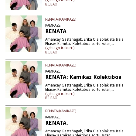
(gehiago irakurri)
BILBAO
RENATA (KAMIKAZE)
KAMIKAZE
RENATA
Amancay Gaztañagak, Erika Olaizolak eta Iraia
Eliasek Kamikaz Kolektiboa sortu zuten,...
(gehiago irakurri)
BILBAO
RENATA (KAMIKAZE)
KAMIKAZE
RENATA: Kamikaz Kolektiboa
Amancay Gaztañagak, Erika Olaizolak eta Iraia
Eliasek Kamikaz Kolektiboa sortu zuten,...
(gehiago irakurri)
BILBAO
RENATA (KAMIKAZE)
KAMIKAZE
RENATA.
Amancay Gaztañagak, Erika Olaizolak eta Iraia
Eliasek Kamikaz Kolektiboa sortu zuten,...