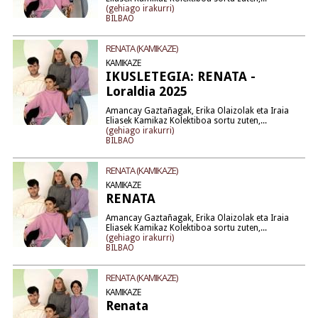
(gehiago irakurri)
BILBAO
RENATA (KAMIKAZE)
KAMIKAZE
IKUSLETEGIA: RENATA -
Loraldia 2025
Amancay Gaztañagak, Erika Olaizolak eta Iraia
Eliasek Kamikaz Kolektiboa sortu zuten,...
(gehiago irakurri)
BILBAO
RENATA (KAMIKAZE)
KAMIKAZE
RENATA
Amancay Gaztañagak, Erika Olaizolak eta Iraia
Eliasek Kamikaz Kolektiboa sortu zuten,...
(gehiago irakurri)
BILBAO
RENATA (KAMIKAZE)
KAMIKAZE
Renata