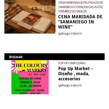
CENA MARIDADA HOTEL PALACIO DE
SAMANIEGO CON BODEGAS ALÚTIZ
Y REMÍREZ DE GANUZA
CENA MARIDADA DE
“SAMANIEGO IN
WINE”
(gehiago irakurri)
Bidaiak
POP UP CAMPUZANO
Pop Up Market -
Diseño , moda,
accesorios
(gehiago irakurri)