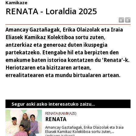
Kamikaze
RENATA - Loraldia 2025
Amancay Gaztañagak, Erika Olaizolak eta Iraia
Eliasek Kamikaz Kolektiboa sortu zuten,
antzerkiaz eta generoaz duten ikuspegia
partekatzeko. Etengabe hil eta berpizten den
emakume baten istorioa kontatzen du 'Renata'-k.
Heriotzaren eta bizitzaren artean,
errealitatearen eta mundu birtualaren artean.
Segur aski asko interesatuko zaizu...
RENATA (KAMIKAZE)
RENATA
Amancay Gaztañagak, Erika Olaizolak eta Iraia
Eliasek Kamikaz Kolektiboa sortu zuten,...