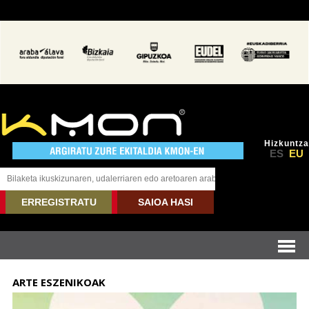
Hizkuntza
ES
EU
ERREGISTRATU
SAIOA HASI
ARTE ESZENIKOAK