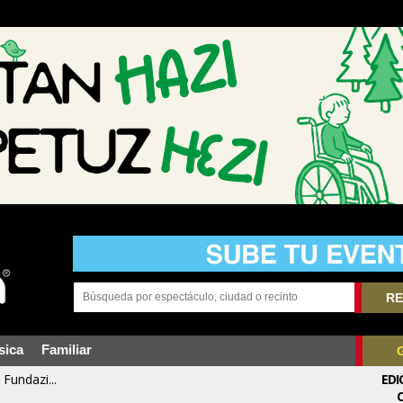
RE
sica
Familiar
Fundazi...
EDI