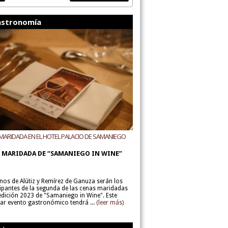
stronomía
MARIDADA EN EL HOTEL PALACIO DE SAMANIEGO
ODEGAS ALÚTIZ Y REMÍREZ DE GANUZA
 MARIDADA DE “SAMANIEGO IN WINE”
inos de Alútiz y Remírez de Ganuza serán los
cipantes de la segunda de las cenas maridadas
 edición 2023 de "Samaniego in Wine". Este
lar evento gastronómico tendrá ...
(leer más)