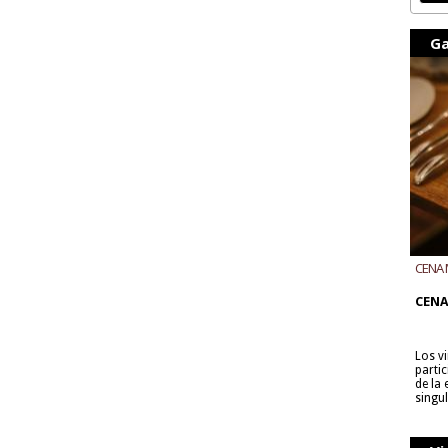
Ga
CENA 
CON B
CENA
Los v
parti
de la
singu