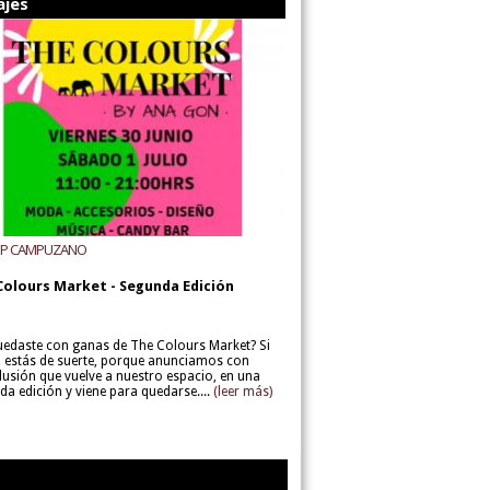
ajes
UP CAMPUZANO
Colours Market - Segunda Edición
uedaste con ganas de The Colours Market? Si
í, estás de suerte, porque anunciamos con
lusión que vuelve a nuestro espacio, en una
da edición y viene para quedarse....
(leer más)