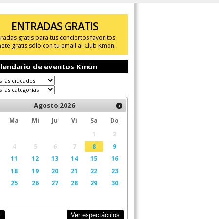
ENTRADAS GRATIS
tradas gratis para tus conciertos favoritos.
ete gratis sólo con tu email al Club Kmon.
lendario de eventos Kmon
Agosto
2026
Ma
Mi
Ju
Vi
Sa
Do
1
2
4
5
6
7
8
9
11
12
13
14
15
16
18
19
20
21
22
23
25
26
27
28
29
30
Ver espectáculos
y