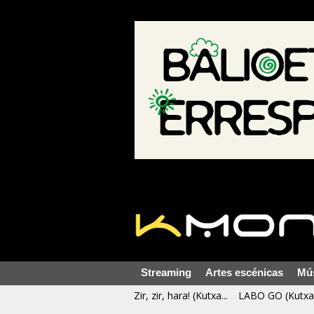
Streaming
Artes escénicas
Mú
Zir, zir, hara! (Kutxa...
LABO GO (Kutxa 