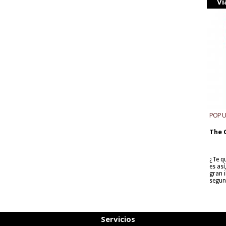
Vi
POP 
The 
¿Te q
es as
gran i
segun
Servicios