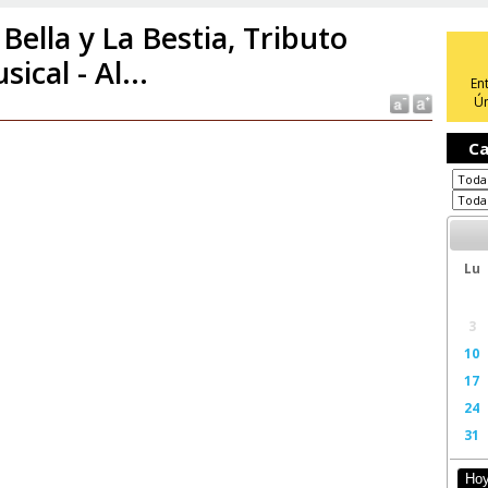
 Bella y La Bestia, Tributo
sical - Al...
En
Ún
Ca
Lu
3
10
17
24
31
Ho