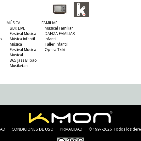
MÚSICA
FAMILIAR
BBK LIVE
Musical Familiar
Festival Música
DANZA FAMILIAR
o
Música Infantil
Infantil
Música
Taller Infantil
Festival Música
Opera Txiki
Musical
365 Jazz Bilbao
Musiketan
DAD
CONDICIONES DE USO
PRIVACIDAD
© 1997-2026. Todos los dere