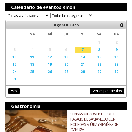
Calendario de eventos Kmon
Agosto
2026
Lu
Ma
Mi
Ju
Vi
Sa
Do
1
2
3
4
5
6
7
8
9
10
11
12
13
14
15
16
17
18
19
20
21
22
23
24
25
26
27
28
29
30
31
Ver espectáculos
Hoy
Gastronomía
CENA MARIDADA EN EL HOTEL
PALACIO DE SAMANIEGO CON
BODEGAS ALÚTIZ Y REMÍREZ DE
GANUZA