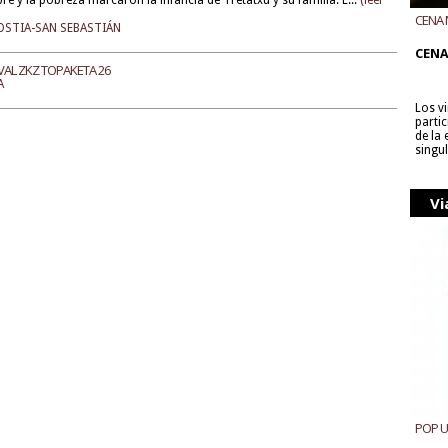
e y la pobreza marcaron la infancia de Tretatxu y su familia. L...
(leer
CENA 
STIA-SAN SEBASTIÁN
CON B
CENA
IVAL ZKZ TOPAKETA 26
A
Los v
parti
de la
singu
Vi
POP 