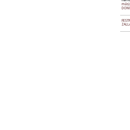
hambr
más)
DONO
FEST
ZALL