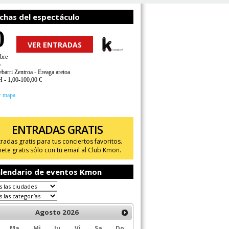
chas del espectáculo
0
VER ENTRADAS
bre
o
arri Zentroa - Ereaga aretoa
H - 1,00-100,00 €
r mapa
ENTRADAS GRATIS
tradas gratis para tus conciertos favoritos.
ete gratis sólo con tu email al Club Kmon.
lendario de eventos Kmon
Agosto
2026
Ma
Mi
Ju
Vi
Sa
Do