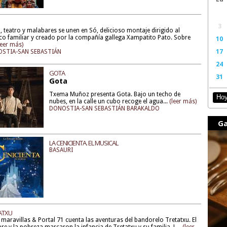
3
, teatro y malabares se unen en Só, delicioso montaje dirigido al
co familiar y creado por la compañía gallega Xampatito Pato. Sobre
10
leer más)
17
STIA-SAN SEBASTIÁN
24
GOTA
31
Gota
Txema Muñoz presenta Gota. Bajo un techo de
Ho
nubes, en la calle un cubo recoge el agua...
(leer más)
DONOSTIA-SAN SEBASTIÁN BARAKALDO
Ga
LA CENICIENTA. EL MUSICAL
BASAURI
ATXU
 maravillas & Portal 71 cuenta las aventuras del bandorelo Tretatxu. El