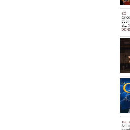
SÓ
Circo
públi
el...
(
DONO
TRET
Anita