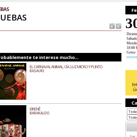
EBAS
Fe
RUEBAS
3
Diciem
Sábad
Muxikeb
18:00 
Getxo
robablemente te interese mucho...
mostra
EL CARNAVAL ANIMAL. CÍA. LUZ MICRO Y PUNTO
BASAURI
En
Ún
Ca
EIRENÊ
BARAKALDO
Lu