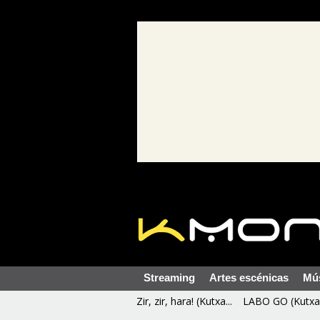
Streaming
Artes escénicas
Mú
Zir, zir, hara! (Kutxa...
LABO GO (Kutxa 