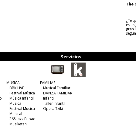
The 
¿Te q
es as
gran i
segun
Servicios
MÚSICA
FAMILIAR
BBK LIVE
Musical Familiar
Festival Música
DANZA FAMILIAR
o
Música Infantil
Infantil
Música
Taller Infantil
Festival Música
Opera Txiki
Musical
365 Jazz Bilbao
Musiketan