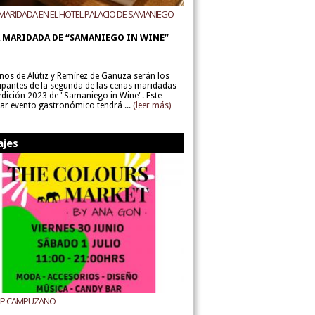
MARIDADA EN EL HOTEL PALACIO DE SAMANIEGO
ODEGAS ALÚTIZ Y REMÍREZ DE GANUZA
 MARIDADA DE “SAMANIEGO IN WINE”
inos de Alútiz y Remírez de Ganuza serán los
cipantes de la segunda de las cenas maridadas
 edición 2023 de "Samaniego in Wine". Este
lar evento gastronómico tendrá ...
(leer más)
ajes
UP CAMPUZANO