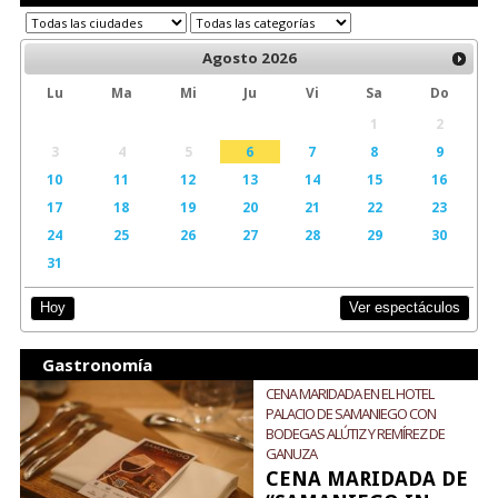
Agosto
2026
Lu
Ma
Mi
Ju
Vi
Sa
Do
1
2
3
4
5
6
7
8
9
10
11
12
13
14
15
16
17
18
19
20
21
22
23
24
25
26
27
28
29
30
31
Ver espectáculos
Hoy
Gastronomía
CENA MARIDADA EN EL HOTEL
PALACIO DE SAMANIEGO CON
BODEGAS ALÚTIZ Y REMÍREZ DE
GANUZA
CENA MARIDADA DE