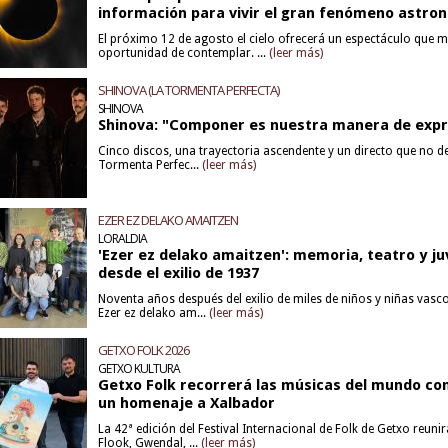
información para vivir el gran fenómeno astro
El próximo 12 de agosto el cielo ofrecerá un espectáculo que 
oportunidad de contemplar. ...
(leer más)
SHINOVA (LA TORMENTA PERFECTA)
SHINOVA
Shinova: "Componer es nuestra manera de exp
Cinco discos, una trayectoria ascendente y un directo que no de
Tormenta Perfec...
(leer más)
EZER EZ DELAKO AMAITZEN
LORALDIA
'Ezer ez delako amaitzen': memoria, teatro y j
desde el exilio de 1937
Noventa años después del exilio de miles de niños y niñas vasc
Ezer ez delako am...
(leer más)
GETXO FOLK 2026
GETXO KULTURA
Getxo Folk recorrerá las músicas del mundo con
un homenaje a Xalbador
La 42ª edición del Festival Internacional de Folk de Getxo reuni
Flook, Gwendal, ...
(leer más)