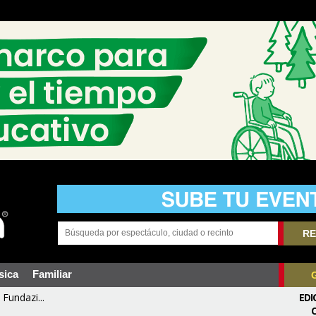
RE
sica
Familiar
Fundazi...
EDI