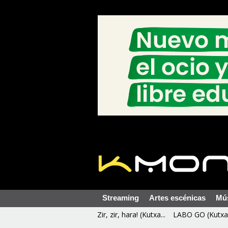
Streaming
Artes escénicas
Mú
Zir, zir, hara! (Kutxa...
LABO GO (Kutxa 