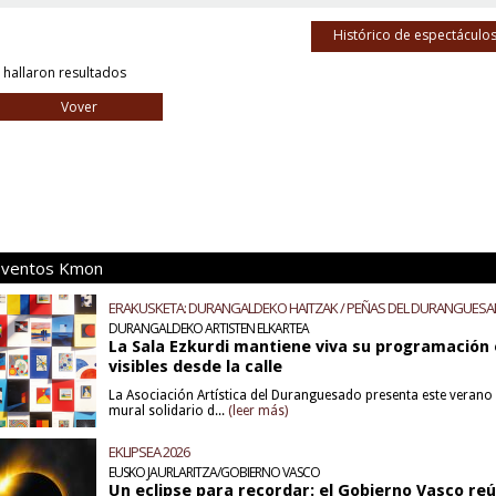
Histórico de espectáculo
 hallaron resultados
Vover
Eventos Kmon
ERAKUSKETA: DURANGALDEKO HAITZAK / PEÑAS DEL DURANGUES
DURANGALDEKO ARTISTEN ELKARTEA
La Sala Ezkurdi mantiene viva su programación 
visibles desde la calle
La Asociación Artística del Duranguesado presenta este verano u
mural solidario d...
(leer más)
EKLIPSEA 2026
EUSKO JAURLARITZA/GOBIERNO VASCO
Un eclipse para recordar: el Gobierno Vasco re