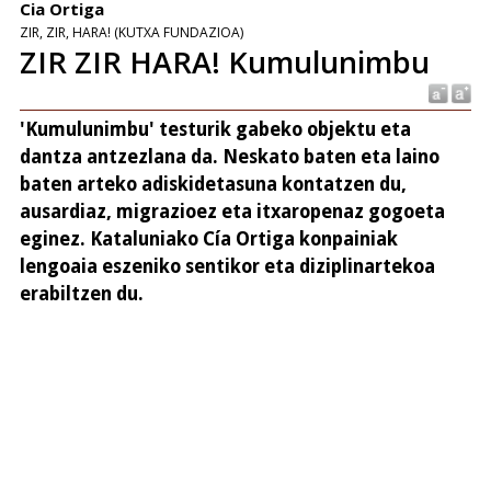
Cia Ortiga
ZIR, ZIR, HARA! (KUTXA FUNDAZIOA)
ZIR ZIR HARA! Kumulunimbu
'Kumulunimbu' testurik gabeko objektu eta
dantza antzezlana da. Neskato baten eta laino
baten arteko adiskidetasuna kontatzen du,
ausardiaz, migrazioez eta itxaropenaz gogoeta
eginez. Kataluniako Cía Ortiga konpainiak
lengoaia eszeniko sentikor eta diziplinartekoa
erabiltzen du.