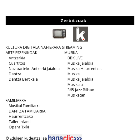
Zerbitzuak
KULTURA DIGITALA NAHIERARA STREAMING
ARTE ESZENIKOAK
MUSIKA
Antzerkia
BBK LIVE
Cuartitos
Musika Jaialdia
Nazioarteko Antzerki Jaialdia
Musika Haurrentzat
Dantza
Musika
Dantza Bertikala
Musika Jaialdia
Musikala
365 Jazz Bilbao
Musiketan
FAMILIARRA
Musikal Familiarra
DANTZA FAMILIARRA
Haurrentzako
Taller Infantil
Opera Txiki
© Edukien kudeatzailea