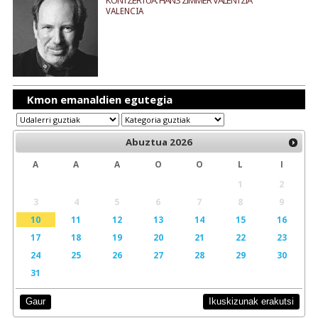
KONTZERTUA: HANS ZIMMER VALENTZIA
VALENCIA
Kmon emanaldien egutegia
Abuztua
2026
A
A
A
O
O
L
I
1
2
3
4
5
6
7
8
9
10
11
12
13
14
15
16
17
18
19
20
21
22
23
24
25
26
27
28
29
30
31
Ikuskizunak erakutsi
Gaur