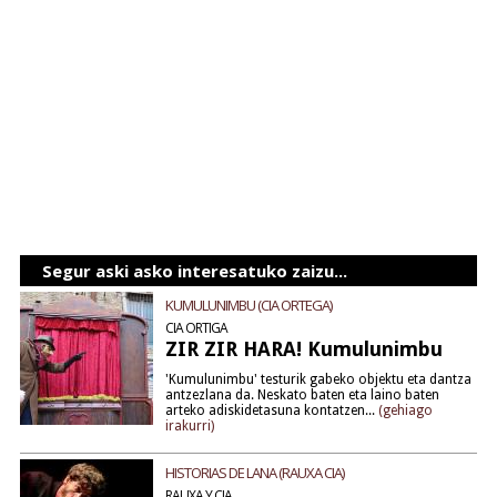
Segur aski asko interesatuko zaizu...
KUMULUNIMBU (CIA ORTEGA)
CIA ORTIGA
ZIR ZIR HARA! Kumulunimbu
'Kumulunimbu' testurik gabeko objektu eta dantza
antzezlana da. Neskato baten eta laino baten
arteko adiskidetasuna kontatzen...
(gehiago
irakurri)
HISTORIAS DE LANA (RAUXA CIA)
RAUXA Y CIA.