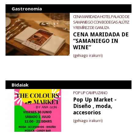
Gastronomia
CENA MARIDADA HOTEL PALACIO DE
SAMANIEGO CON BODEGAS ALÚTIZ
Y REMÍREZ DE GANUZA
CENA MARIDADA DE
“SAMANIEGO IN
WINE”
(gehiago irakurri)
Bidaiak
POP UP CAMPUZANO
Pop Up Market -
Diseño , moda,
accesorios
(gehiago irakurri)