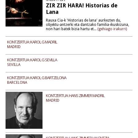
ZIR ZIR HARA! Historias de
Lana
Rauxa Cia-k 'Historias de lana' aurkezten du,
objektu-antzerki eta dantzako familia-ikuskizuna,
non hari batek bizia hartu et...
(gehiago irakurri)
KONTZERTUA: KAROL G MADRIL
MADRID
KONTZERTUA: KAROL G SEVILLA
SEVILLA
KONTZERTUA: KAROL G BARTZELONA
BARCELONA
KONTZERTUA: HANS ZIMMER MADRIL
MADRID