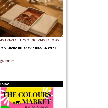
MARIDADA HOTEL PALACIO DE SAMANIEGO CON
AS ALÚTIZ Y REMÍREZ DE GANUZA
 MARIDADA DE “SAMANIEGO IN WINE”
go irakurri)
daiak