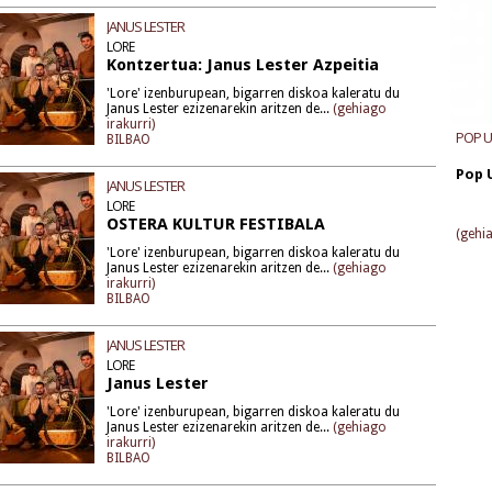
JANUS LESTER
LORE
Kontzertua: Janus Lester Azpeitia
'Lore' izenburupean, bigarren diskoa kaleratu du
Janus Lester ezizenarekin aritzen de...
(gehiago
irakurri)
POP 
BILBAO
Pop 
JANUS LESTER
LORE
OSTERA KULTUR FESTIBALA
(gehia
'Lore' izenburupean, bigarren diskoa kaleratu du
Janus Lester ezizenarekin aritzen de...
(gehiago
irakurri)
BILBAO
JANUS LESTER
LORE
Janus Lester
'Lore' izenburupean, bigarren diskoa kaleratu du
Janus Lester ezizenarekin aritzen de...
(gehiago
irakurri)
BILBAO