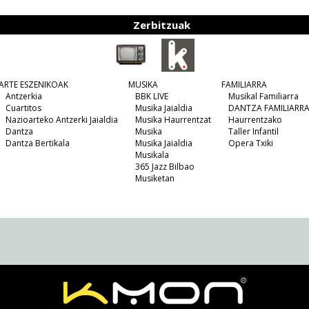
Zerbitzuak
ARTE ESZENIKOAK
MUSIKA
FAMILIARRA
Antzerkia
BBK LIVE
Musikal Familiarra
Cuartitos
Musika Jaialdia
DANTZA FAMILIARR
Nazioarteko Antzerki Jaialdia
Musika Haurrentzat
Haurrentzako
Dantza
Musika
Taller Infantil
Dantza Bertikala
Musika Jaialdia
Opera Txiki
Musikala
365 Jazz Bilbao
Musiketan