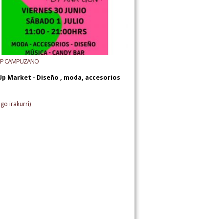
UP CAMPUZANO
Up Market - Diseño , moda, accesorios
go irakurri)