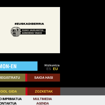
Hizkuntza
ES
EU
REGISTRATU
SAIOA HASI
COOL GIDA
ZOZKETAK
IO IMPRIMATUA
MULTIMEDIA
ONTAKTUA
AGENDA