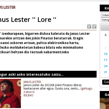
S LESTER
Km
e
nus Lester '' Lore ''
' izenburupean, bigarren diskoa kaleratu du Janus Lester
A
narekin aritzen den Jokin Pinatxo beratarrak. Eragin
osaxoi askoren artean, pultsu elektronikoa hartu,
lezko moldaketetan babesa bilatu edo minimalismo
3
tikoari heltzen dio testuak nabarmentzeko
10
17
24
31
egur aski asko interesatuko zaizu...
JANUS LESTER
Ga
Janus Lester da 2022tik Jokin Pinatxo (Bera)
kantariaren alter egoa. Gustu ona, sents...
(gehiago
irakurri)
Ga
BILBAO