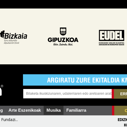
ER
ng
Arte Eszenikoak
Musika
Familiarra
Fundazi...
EDIZ
K