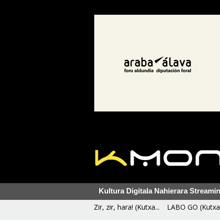
Kultura Digitala Nahierara Streami
Zir, zir, hara! (Kutxa...
LABO GO (Kutxa 