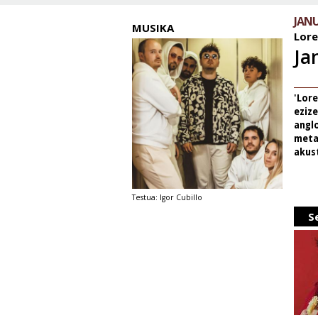
JANU
MUSIKA
Lor
Ja
'Lore
ezize
angl
meta
akus
Testua: Igor Cubillo
S