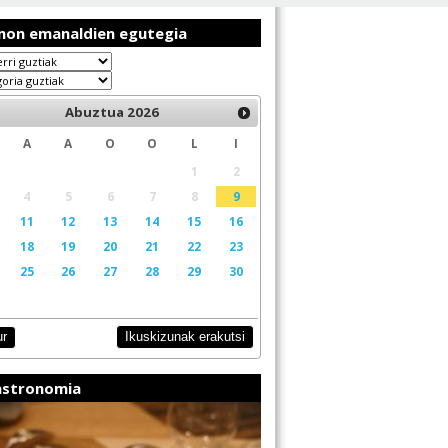
on emanaldien egutegia
Abuztua
2026
A
A
O
O
L
I
1
2
4
5
6
7
8
9
11
12
13
14
15
16
18
19
20
21
22
23
25
26
27
28
29
30
Ikuskizunak erakutsi
ur
stronomia