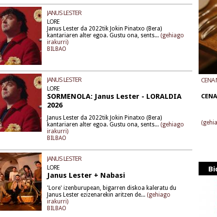
JANUS LESTER
LORE
Janus Lester da 2022tik Jokin Pinatxo (Bera)
kantariaren alter egoa. Gustu ona, sents...
(gehiago
irakurri)
BILBAO
JANUS LESTER
CENA 
LORE
BODEG
SORMENOLA: Janus Lester - LORALDIA
CENA
2026
Janus Lester da 2022tik Jokin Pinatxo (Bera)
(gehia
kantariaren alter egoa. Gustu ona, sents...
(gehiago
irakurri)
BILBAO
JANUS LESTER
LORE
Bi
Janus Lester + Nabasi
'Lore' izenburupean, bigarren diskoa kaleratu du
Janus Lester ezizenarekin aritzen de...
(gehiago
irakurri)
BILBAO