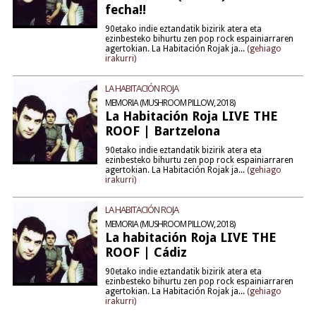
fecha!!
90etako indie eztandatik bizirik atera eta
ezinbesteko bihurtu zen pop rock espainiarraren
agertokian. La Habitación Rojak ja...
(gehiago
irakurri)
LA HABITACIÓN ROJA
MEMORIA (MUSHROOM PILLOW, 2018)
La Habitación Roja LIVE THE
ROOF | Bartzelona
90etako indie eztandatik bizirik atera eta
ezinbesteko bihurtu zen pop rock espainiarraren
agertokian. La Habitación Rojak ja...
(gehiago
irakurri)
LA HABITACIÓN ROJA
MEMORIA (MUSHROOM PILLOW, 2018)
La habitación Roja LIVE THE
ROOF | Cádiz
90etako indie eztandatik bizirik atera eta
ezinbesteko bihurtu zen pop rock espainiarraren
agertokian. La Habitación Rojak ja...
(gehiago
irakurri)