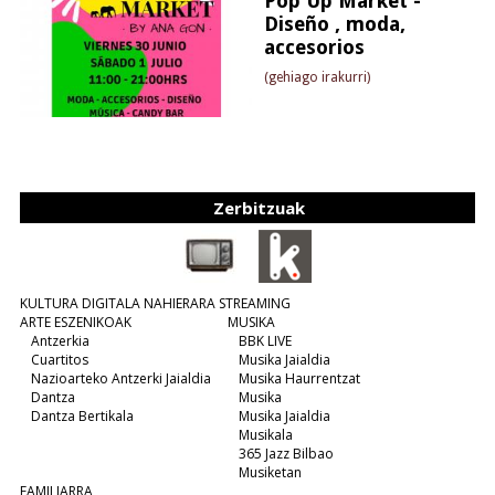
Pop Up Market -
Diseño , moda,
accesorios
(gehiago irakurri)
Zerbitzuak
KULTURA DIGITALA NAHIERARA STREAMING
ARTE ESZENIKOAK
MUSIKA
Antzerkia
BBK LIVE
Cuartitos
Musika Jaialdia
Nazioarteko Antzerki Jaialdia
Musika Haurrentzat
Dantza
Musika
Dantza Bertikala
Musika Jaialdia
Musikala
365 Jazz Bilbao
Musiketan
FAMILIARRA