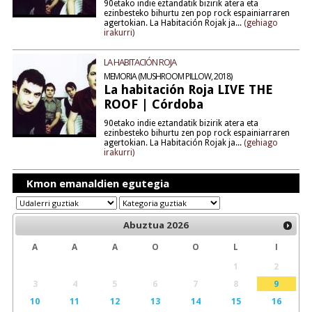
90etako indie eztandatik bizirik atera eta
ezinbesteko bihurtu zen pop rock espainiarraren
agertokian. La Habitación Rojak ja...
(gehiago
irakurri)
LA HABITACIÓN ROJA
MEMORIA (MUSHROOM PILLOW, 2018)
La habitación Roja LIVE THE
ROOF | Córdoba
90etako indie eztandatik bizirik atera eta
ezinbesteko bihurtu zen pop rock espainiarraren
agertokian. La Habitación Rojak ja...
(gehiago
irakurri)
Kmon emanaldien egutegia
Abuztua
2026
A
A
A
O
O
L
I
1
2
3
4
5
6
7
8
9
10
11
12
13
14
15
16