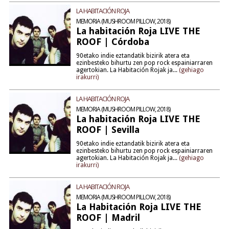
LA HABITACIÓN ROJA
MEMORIA (MUSHROOM PILLOW, 2018)
La habitación Roja LIVE THE
ROOF | Córdoba
90etako indie eztandatik bizirik atera eta
ezinbesteko bihurtu zen pop rock espainiarraren
agertokian. La Habitación Rojak ja...
(gehiago
irakurri)
LA HABITACIÓN ROJA
MEMORIA (MUSHROOM PILLOW, 2018)
La habitación Roja LIVE THE
ROOF | Sevilla
90etako indie eztandatik bizirik atera eta
ezinbesteko bihurtu zen pop rock espainiarraren
agertokian. La Habitación Rojak ja...
(gehiago
irakurri)
LA HABITACIÓN ROJA
MEMORIA (MUSHROOM PILLOW, 2018)
La Habitación Roja LIVE THE
ROOF | Madril