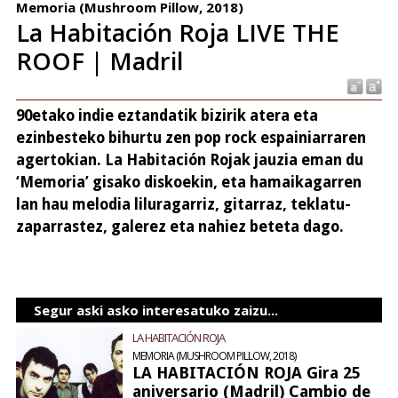
Memoria (Mushroom Pillow, 2018)
La Habitación Roja LIVE THE
ROOF | Madril
90etako indie eztandatik bizirik atera eta
ezinbesteko bihurtu zen pop rock espainiarraren
agertokian. La Habitación Rojak jauzia eman du
‘Memoria’ gisako diskoekin, eta hamaikagarren
lan hau melodia liluragarriz, gitarraz, teklatu-
zaparrastez, galerez eta nahiez beteta dago.
Segur aski asko interesatuko zaizu...
LA HABITACIÓN ROJA
MEMORIA (MUSHROOM PILLOW, 2018)
LA HABITACIÓN ROJA Gira 25
aniversario (Madril) Cambio de