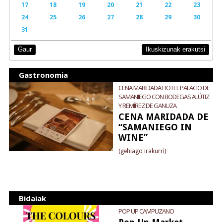
17
18
19
20
21
22
23
24
25
26
27
28
29
30
31
Ikuskizunak erakutsi
Gaur
Gastronomia
CENA MARIDADA HOTEL PALACIO DE
SAMANIEGO CON BODEGAS ALÚTIZ
Y REMÍREZ DE GANUZA
CENA MARIDADA DE
“SAMANIEGO IN
WINE”
(gehiago irakurri)
Bidaiak
POP UP CAMPUZANO