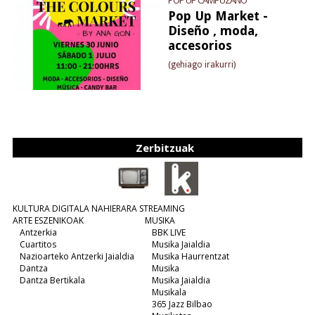
POP UP CAMPUZANO
Pop Up Market -
Diseño , moda,
accesorios
(gehiago irakurri)
Zerbitzuak
KULTURA DIGITALA NAHIERARA STREAMING
ARTE ESZENIKOAK
MUSIKA
Antzerkia
BBK LIVE
Cuartitos
Musika Jaialdia
Nazioarteko Antzerki Jaialdia
Musika Haurrentzat
Dantza
Musika
Dantza Bertikala
Musika Jaialdia
Musikala
365 Jazz Bilbao