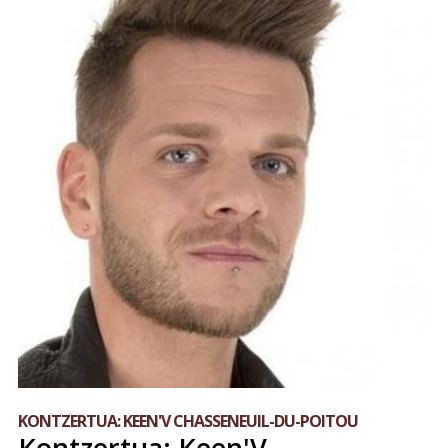
KONTZERTUA: KEEN'V CHASSENEUIL-DU-POITOU
Kontzertua: Keen'V