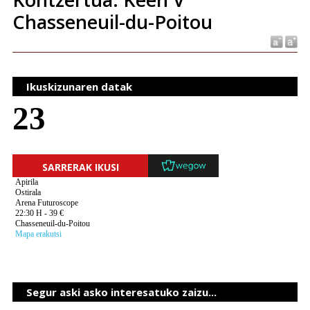
Chasseneuil-du-Poitou
Ikuskizunaren datak
23
SARRERAK IKUSI
Apirila
Ostirala
Arena Futuroscope
22:30 H - 39 €
Chasseneuil-du-Poitou
Mapa erakutsi
Segur aski asko interesatuko zaizu...