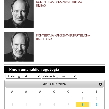
KONTZERTUA: HANS ZIMMER BILBAO
BILBAO
KONTZERTUA: HANS ZIMMER BARTZELONA
BARCELONA
Kmon emanaldien egutegia
Abuztua
2026
A
A
A
O
O
L
I
1
2
3
4
5
6
7
8
9