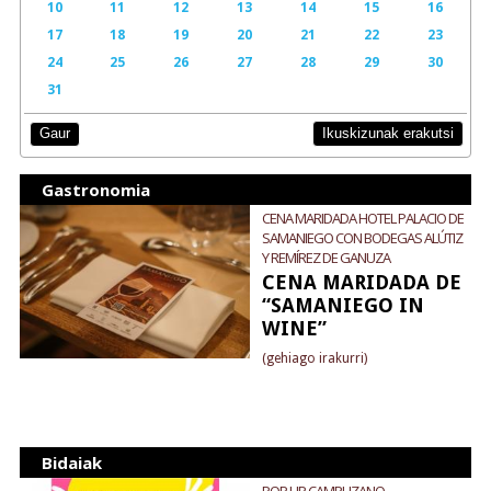
10
11
12
13
14
15
16
17
18
19
20
21
22
23
24
25
26
27
28
29
30
31
Ikuskizunak erakutsi
Gaur
Gastronomia
CENA MARIDADA HOTEL PALACIO DE
SAMANIEGO CON BODEGAS ALÚTIZ
Y REMÍREZ DE GANUZA
CENA MARIDADA DE
“SAMANIEGO IN
WINE”
(gehiago irakurri)
Bidaiak