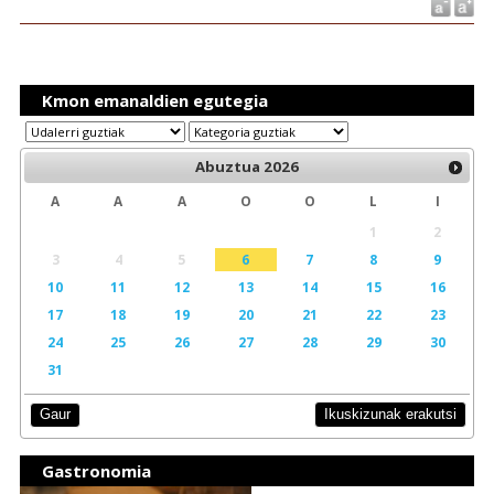
Kmon emanaldien egutegia
Abuztua
2026
A
A
A
O
O
L
I
1
2
3
4
5
6
7
8
9
10
11
12
13
14
15
16
17
18
19
20
21
22
23
24
25
26
27
28
29
30
31
Ikuskizunak erakutsi
Gaur
Gastronomia