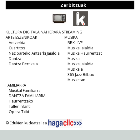
Zerbitzuak
KULTURA DIGITALA NAHIERARA STREAMING
ARTE ESZENIKOAK
MUSIKA
Antzerkia
BBK LIVE
Cuartitos
Musika Jaialdia
Nazioarteko Antzerki Jaialdia
Musika Haurrentzat
Dantza
Musika
Dantza Bertikala
Musika Jaialdia
Musikala
365 Jazz Bilbao
Musiketan
FAMILIARRA
Musikal Familiarra
DANTZA FAMILIARRA
Haurrentzako
Taller Infantil
Opera Txiki
© Edukien kudeatzailea