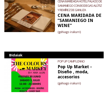
CENA MARIDADA HOTEL PALACIO DE
SAMANIEGO CON BODEGAS ALÚTIZ
Y REMÍREZ DE GANUZA
CENA MARIDADA DE
“SAMANIEGO IN
WINE”
(gehiago irakurri)
Bidaiak
POP UP CAMPUZANO
Pop Up Market -
Diseño , moda,
accesorios
(gehiago irakurri)