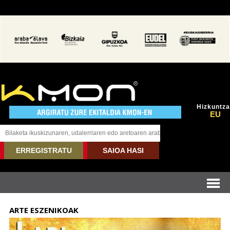
Hizkuntza
EU
ERREGISTRATU
SAIOA HASI
ARTE ESZENIKOAK