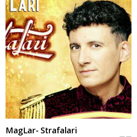
MagLar- Strafalari