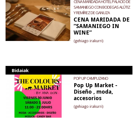
CENA MARIDADA HOTEL PALACIO DE
SAMANIEGO CON BODEGAS ALÚTIZ
Y REMÍREZ DE GANUZA
CENA MARIDADA DE
“SAMANIEGO IN
WINE”
(gehiago irakurri)
Bidaiak
POP UP CAMPUZANO
Pop Up Market -
Diseño , moda,
accesorios
(gehiago irakurri)