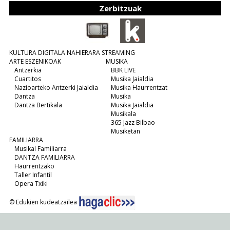
Zerbitzuak
KULTURA DIGITALA NAHIERARA STREAMING
ARTE ESZENIKOAK
MUSIKA
Antzerkia
BBK LIVE
Cuartitos
Musika Jaialdia
Nazioarteko Antzerki Jaialdia
Musika Haurrentzat
Dantza
Musika
Dantza Bertikala
Musika Jaialdia
Musikala
365 Jazz Bilbao
Musiketan
FAMILIARRA
Musikal Familiarra
DANTZA FAMILIARRA
Haurrentzako
Taller Infantil
Opera Txiki
© Edukien kudeatzailea