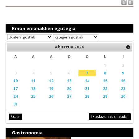
Kmon emanaldien egutegia
Abuztua
2026
A
A
A
O
O
L
I
1
2
3
4
5
6
7
8
9
10
11
12
13
14
15
16
17
18
19
20
21
22
23
24
25
26
27
28
29
30
31
Ikuskizunak erakutsi
Gaur
Gastronomia