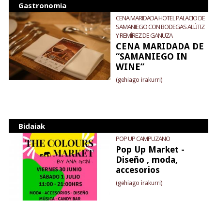
Gastronomia
CENA MARIDADA HOTEL PALACIO DE
SAMANIEGO CON BODEGAS ALÚTIZ
Y REMÍREZ DE GANUZA
CENA MARIDADA DE
“SAMANIEGO IN
WINE”
(gehiago irakurri)
Bidaiak
POP UP CAMPUZANO
Pop Up Market -
Diseño , moda,
accesorios
(gehiago irakurri)