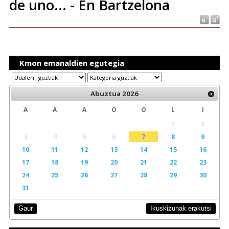
de uno... - En Bartzelona
Kmon emanaldien egutegia
Abuztua
2026
A
A
A
O
O
L
I
1
2
3
4
5
6
7
8
9
10
11
12
13
14
15
16
17
18
19
20
21
22
23
24
25
26
27
28
29
30
31
Ikuskizunak erakutsi
Gaur