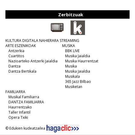
Zerbitzuak
KULTURA DIGITALA NAHIERARA STREAMING
ARTE ESZENIKOAK
MUSIKA
Antzerkia
BBK LIVE
Cuartitos
Musika Jaialdia
Nazioarteko Antzerki Jaialdia
Musika Haurrentzat
Dantza
Musika
Dantza Bertikala
Musika Jaialdia
Musikala
365 Jazz Bilbao
Musiketan
FAMILIARRA
Musikal Familiarra
DANTZA FAMILIARRA
Haurrentzako
Taller Infantil
Opera Txiki
© Edukien kudeatzailea