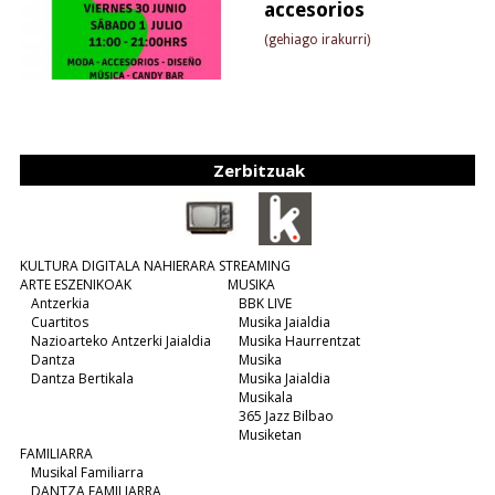
accesorios
(gehiago irakurri)
Zerbitzuak
KULTURA DIGITALA NAHIERARA STREAMING
ARTE ESZENIKOAK
MUSIKA
Antzerkia
BBK LIVE
Cuartitos
Musika Jaialdia
Nazioarteko Antzerki Jaialdia
Musika Haurrentzat
Dantza
Musika
Dantza Bertikala
Musika Jaialdia
Musikala
365 Jazz Bilbao
Musiketan
FAMILIARRA
Musikal Familiarra
DANTZA FAMILIARRA