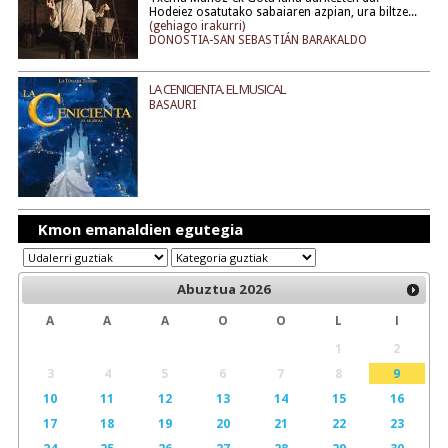
Hodeiez osatutako sabaiaren azpian, ura biltze...
(gehiago irakurri)
DONOSTIA-SAN SEBASTIÁN BARAKALDO
LA CENICIENTA. EL MUSICAL
BASAURI
Kmon emanaldien egutegia
Abuztua
2026
A
A
A
O
O
L
I
1
2
3
4
5
6
7
8
9
10
11
12
13
14
15
16
17
18
19
20
21
22
23