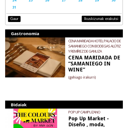
24
25
26
27
28
29
30
31
Ikuskizunak erakutsi
Gaur
Gastronomia
CENA MARIDADA HOTEL PALACIO DE
SAMANIEGO CON BODEGAS ALÚTIZ
Y REMÍREZ DE GANUZA
CENA MARIDADA DE
“SAMANIEGO IN
WINE”
(gehiago irakurri)
Bidaiak
POP UP CAMPUZANO
Pop Up Market -
Diseño , moda,