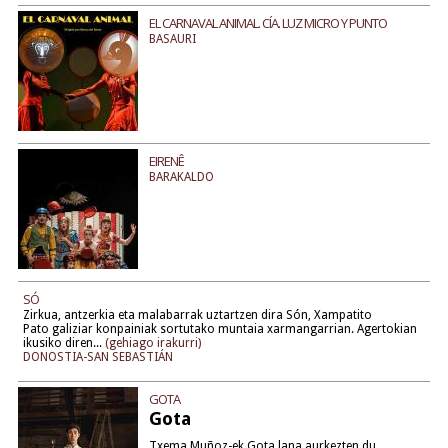
EL CARNAVAL ANIMAL. CÍA. LUZ MICRO Y PUNTO
BASAURI
EIRENÊ
BARAKALDO
SÓ
Zirkua, antzerkia eta malabarrak uztartzen dira Són, Xampatito
Pato galiziar konpainiak sortutako muntaia xarmangarrian. Agertokian
ikusiko diren...
(gehiago irakurri)
DONOSTIA-SAN SEBASTIÁN
GOTA
Gota
Txema Muñoz-ek Gota lana aurkezten du.