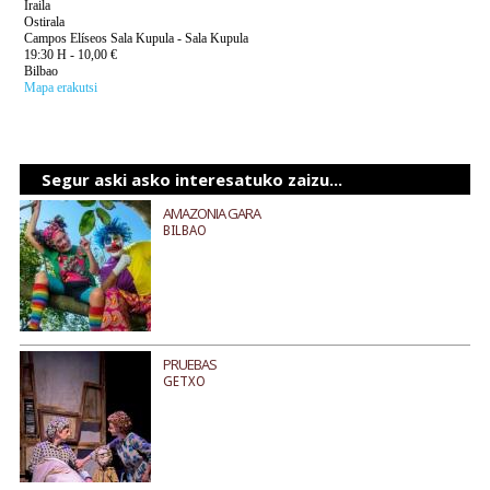
Iraila
Ostirala
Campos Elíseos Sala Kupula - Sala Kupula
19:30 H - 10,00 €
Bilbao
Mapa erakutsi
Segur aski asko interesatuko zaizu...
AMAZONIA GARA
BILBAO
PRUEBAS
GETXO