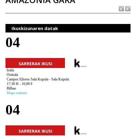
Ikuskizunaren datak
04
SARRERAK IKUSI
Iraila
Ostirala
Campos Elíseos Sala Kupula - Sala Kupula
17:30 H - 10,00 €
Bilbao
Mapa erakutsi
04
SARRERAK IKUSI