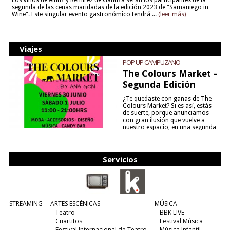
Los vinos de Alútiz y Remírez de Ganuza serán los participantes de la
segunda de las cenas maridadas de la edición 2023 de "Samaniego in
Wine". Este singular evento gastronómico tendrá ...
(leer más)
Viajes
POP UP CAMPUZANO
The Colours Market -
Segunda Edición
¿Te quedaste con ganas de The
Colours Market? Si es así, estás
de suerte, porque anunciamos
con gran ilusión que vuelve a
nuestro espacio, en una segunda
edición y viene para quedarse....
(leer más)
Servicios
STREAMING
ARTES ESCÉNICAS
MÚSICA
Teatro
BBK LIVE
Cuartitos
Festival Música
Festival Internacional de Teatro
Música Infantil