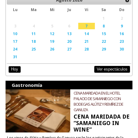
Agosto
2026
Lu
Ma
Mi
Ju
Vi
Sa
Do
1
2
3
4
5
6
7
8
9
10
11
12
13
14
15
16
17
18
19
20
21
22
23
24
25
26
27
28
29
30
31
Ver espectáculos
Hoy
Gastronomía
CENA MARIDADA EN EL HOTEL
PALACIO DE SAMANIEGO CON
BODEGAS ALÚTIZ Y REMÍREZ DE
GANUZA
CENA MARIDADA DE
“SAMANIEGO IN
WINE”