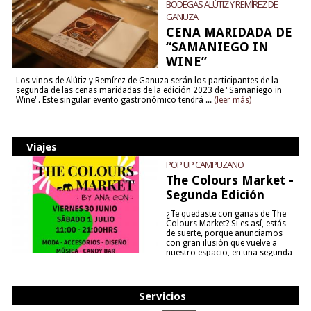
BODEGAS ALÚTIZ Y REMÍREZ DE
GANUZA
CENA MARIDADA DE
“SAMANIEGO IN
WINE”
Los vinos de Alútiz y Remírez de Ganuza serán los participantes de la
segunda de las cenas maridadas de la edición 2023 de "Samaniego in
Wine". Este singular evento gastronómico tendrá ...
(leer más)
Viajes
POP UP CAMPUZANO
The Colours Market -
Segunda Edición
¿Te quedaste con ganas de The
Colours Market? Si es así, estás
de suerte, porque anunciamos
con gran ilusión que vuelve a
nuestro espacio, en una segunda
edición y viene para quedarse....
(leer más)
Servicios