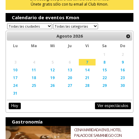
Únete gratis sólo con tu email al Club Kmon.
Calendario de eventos Kmon
Agosto
2026
Lu
Ma
Mi
Ju
Vi
Sa
Do
1
2
3
4
5
6
7
8
9
10
11
12
13
14
15
16
17
18
19
20
21
22
23
24
25
26
27
28
29
30
31
Ver espectáculos
Hoy
Gastronomía
CENA MARIDADA EN EL HOTEL
PALACIO DE SAMANIEGO CON