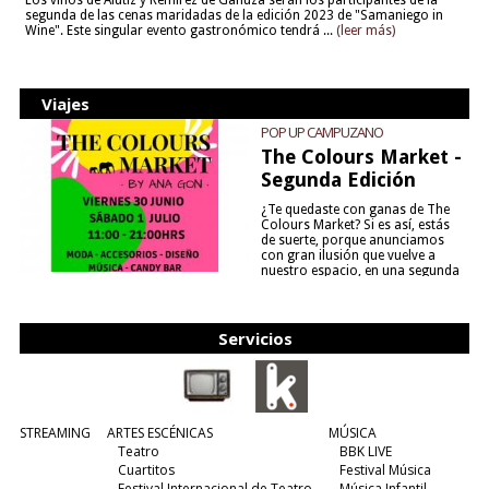
Los vinos de Alútiz y Remírez de Ganuza serán los participantes de la
segunda de las cenas maridadas de la edición 2023 de "Samaniego in
Wine". Este singular evento gastronómico tendrá ...
(leer más)
Viajes
POP UP CAMPUZANO
The Colours Market -
Segunda Edición
¿Te quedaste con ganas de The
Colours Market? Si es así, estás
de suerte, porque anunciamos
con gran ilusión que vuelve a
nuestro espacio, en una segunda
edición y viene para quedarse....
(leer más)
Servicios
STREAMING
ARTES ESCÉNICAS
MÚSICA
Teatro
BBK LIVE
Cuartitos
Festival Música
Festival Internacional de Teatro
Música Infantil