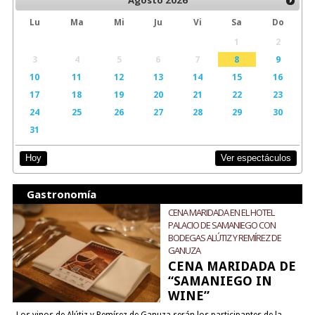
Agosto
2026
Lu
Ma
Mi
Ju
Vi
Sa
Do
1
2
3
4
5
6
7
8
9
10
11
12
13
14
15
16
17
18
19
20
21
22
23
24
25
26
27
28
29
30
31
Ver espectáculos
Hoy
Gastronomía
CENA MARIDADA EN EL HOTEL
PALACIO DE SAMANIEGO CON
BODEGAS ALÚTIZ Y REMÍREZ DE
GANUZA
CENA MARIDADA DE
“SAMANIEGO IN
WINE”