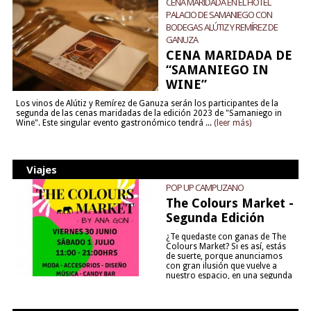
CENA MARIDADA EN EL HOTEL
PALACIO DE SAMANIEGO CON
BODEGAS ALÚTIZ Y REMÍREZ DE
GANUZA
CENA MARIDADA DE
“SAMANIEGO IN
WINE”
Los vinos de Alútiz y Remírez de Ganuza serán los participantes de la
segunda de las cenas maridadas de la edición 2023 de "Samaniego in
Wine". Este singular evento gastronómico tendrá ...
(leer más)
Viajes
POP UP CAMPUZANO
The Colours Market -
Segunda Edición
¿Te quedaste con ganas de The
Colours Market? Si es así, estás
de suerte, porque anunciamos
con gran ilusión que vuelve a
nuestro espacio, en una segunda
edición y viene para quedarse....
(leer más)