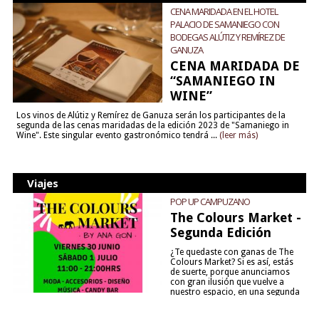
CENA MARIDADA EN EL HOTEL
PALACIO DE SAMANIEGO CON
BODEGAS ALÚTIZ Y REMÍREZ DE
GANUZA
CENA MARIDADA DE
“SAMANIEGO IN
WINE”
Los vinos de Alútiz y Remírez de Ganuza serán los participantes de la
segunda de las cenas maridadas de la edición 2023 de "Samaniego in
Wine". Este singular evento gastronómico tendrá ...
(leer más)
Viajes
POP UP CAMPUZANO
The Colours Market -
Segunda Edición
¿Te quedaste con ganas de The
Colours Market? Si es así, estás
de suerte, porque anunciamos
con gran ilusión que vuelve a
nuestro espacio, en una segunda
edición y viene para quedarse....
(leer más)