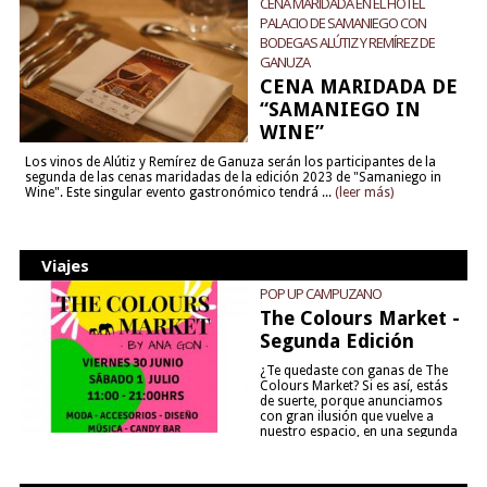
CENA MARIDADA EN EL HOTEL
PALACIO DE SAMANIEGO CON
BODEGAS ALÚTIZ Y REMÍREZ DE
GANUZA
CENA MARIDADA DE
“SAMANIEGO IN
WINE”
Los vinos de Alútiz y Remírez de Ganuza serán los participantes de la
segunda de las cenas maridadas de la edición 2023 de "Samaniego in
Wine". Este singular evento gastronómico tendrá ...
(leer más)
Viajes
POP UP CAMPUZANO
The Colours Market -
Segunda Edición
¿Te quedaste con ganas de The
Colours Market? Si es así, estás
de suerte, porque anunciamos
con gran ilusión que vuelve a
nuestro espacio, en una segunda
edición y viene para quedarse....
(leer más)