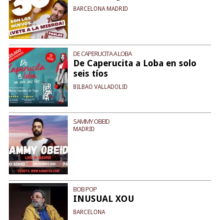
BARCELONA MADRID
DE CAPERUCITA A LOBA
De Caperucita a Loba en solo
seis tíos
BILBAO VALLADOLID
SAMMY OBEID
MADRID
BOB POP
INUSUAL XOU
BARCELONA