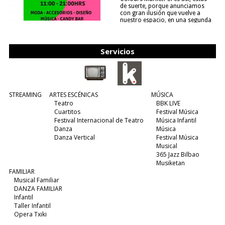
de suerte, porque anunciamos
con gran ilusión que vuelve a
nuestro espacio, en una segunda
edición y viene para quedarse....
(leer más)
Servicios
STREAMING
ARTES ESCÉNICAS
MÚSICA
Teatro
BBK LIVE
Cuartitos
Festival Música
Festival Internacional de Teatro
Música Infantil
Danza
Música
Danza Vertical
Festival Música
Musical
365 Jazz Bilbao
Musiketan
FAMILIAR
Musical Familiar
DANZA FAMILIAR
Infantil
Taller Infantil
Opera Txiki