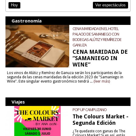
Ver espectáculos
Hoy
Gastronomía
CENA MARIDADA EN EL HOTEL
PALACIO DE SAMANIEGO CON
BODEGAS ALÚTIZ Y REMÍREZ DE
GANUZA
CENA MARIDADA DE
“SAMANIEGO IN
WINE”
Los vinos de Alútiz y Remírez de Ganuza serán los participantes de la
segunda de las cenas maridadas de la edición 2023 de "Samaniego in
Wine". Este singular evento gastronómico tendrá ...
(leer más)
Viajes
POP UP CAMPUZANO
The Colours Market -
Segunda Edición
¿Te quedaste con ganas de The
Colours Market? Si es así, estás