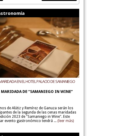
stronomía
MARIDADA EN EL HOTEL PALACIO DE SAMANIEGO
ODEGAS ALÚTIZ Y REMÍREZ DE GANUZA
 MARIDADA DE “SAMANIEGO IN WINE”
inos de Alútiz y Remírez de Ganuza serán los
cipantes de la segunda de las cenas maridadas
 edición 2023 de "Samaniego in Wine". Este
lar evento gastronómico tendrá ...
(leer más)