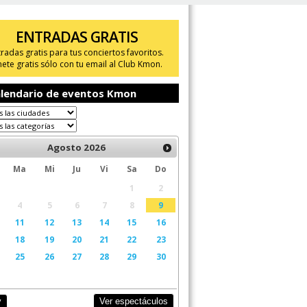
ENTRADAS GRATIS
tradas gratis para tus conciertos favoritos.
ete gratis sólo con tu email al Club Kmon.
lendario de eventos Kmon
Agosto
2026
Ma
Mi
Ju
Vi
Sa
Do
1
2
4
5
6
7
8
9
11
12
13
14
15
16
18
19
20
21
22
23
25
26
27
28
29
30
Ver espectáculos
y