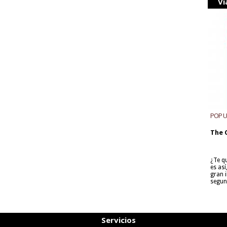
Vi
POP 
The 
¿Te q
es as
gran i
segun
Servicios