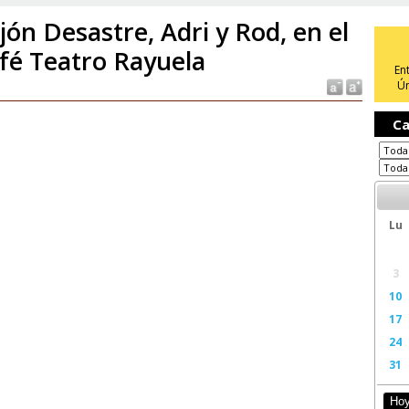
jón Desastre, Adri y Rod, en el
fé Teatro Rayuela
En
Ún
Ca
Lu
3
10
17
24
31
Ho