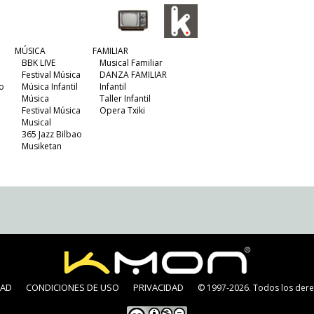
MÚSICA
FAMILIAR
BBK LIVE
Musical Familiar
Festival Música
DANZA FAMILIAR
o
Música Infantil
Infantil
Música
Taller Infantil
Festival Música
Opera Txiki
Musical
365 Jazz Bilbao
Musiketan
DAD
CONDICIONES DE USO
PRIVACIDAD
© 1997-2026. Todos los dere