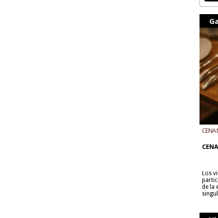
Ga
CENA 
CON B
CENA
Los v
parti
de la
singu