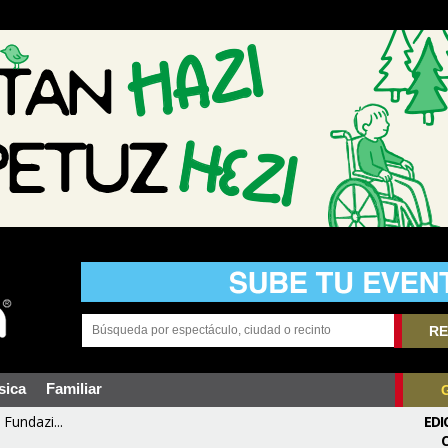
RE
sica
Familiar
Fundazi...
EDI