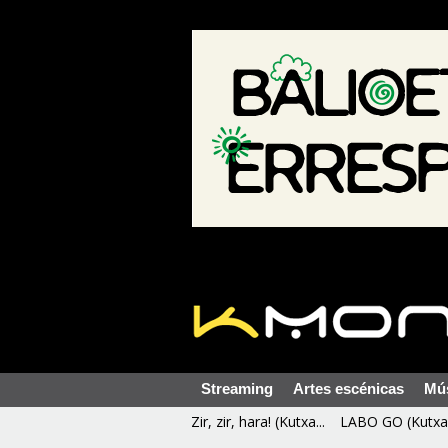
Streaming
Artes escénicas
Mú
Zir, zir, hara! (Kutxa...
LABO GO (Kutxa 