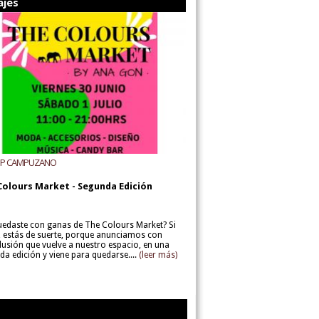
ajes
UP CAMPUZANO
Colours Market - Segunda Edición
uedaste con ganas de The Colours Market? Si
í, estás de suerte, porque anunciamos con
lusión que vuelve a nuestro espacio, en una
da edición y viene para quedarse....
(leer más)