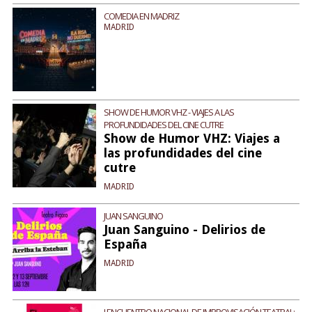
COMEDIA EN MADRIZ
MADRID
SHOW DE HUMOR VHZ - VIAJES A LAS
PROFUNDIDADES DEL CINE CUTRE
Show de Humor VHZ: Viajes a
las profundidades del cine
cutre
MADRID
JUAN SANGUINO
Juan Sanguino - Delirios de
España
MADRID