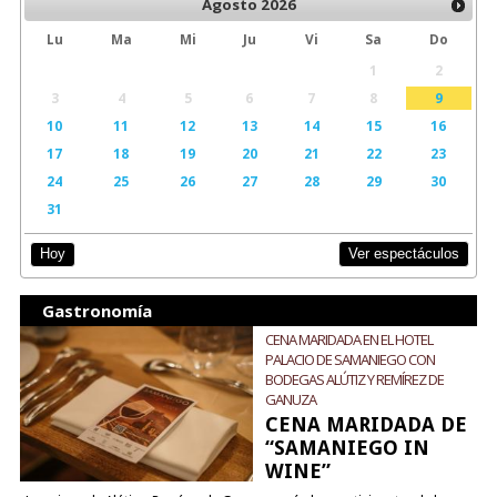
Agosto
2026
Lu
Ma
Mi
Ju
Vi
Sa
Do
1
2
3
4
5
6
7
8
9
10
11
12
13
14
15
16
17
18
19
20
21
22
23
24
25
26
27
28
29
30
31
Ver espectáculos
Hoy
Gastronomía
CENA MARIDADA EN EL HOTEL
PALACIO DE SAMANIEGO CON
BODEGAS ALÚTIZ Y REMÍREZ DE
GANUZA
CENA MARIDADA DE
“SAMANIEGO IN
WINE”