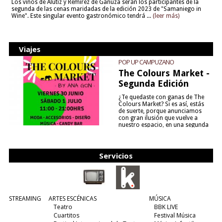
Los vinos de Alútiz y Remírez de Ganuza serán los participantes de la
segunda de las cenas maridadas de la edición 2023 de "Samaniego in
Wine". Este singular evento gastronómico tendrá ...
(leer más)
Viajes
POP UP CAMPUZANO
The Colours Market -
Segunda Edición
¿Te quedaste con ganas de The
Colours Market? Si es así, estás
de suerte, porque anunciamos
con gran ilusión que vuelve a
nuestro espacio, en una segunda
edición y viene para quedarse....
(leer más)
Servicios
STREAMING
ARTES ESCÉNICAS
MÚSICA
Teatro
BBK LIVE
Cuartitos
Festival Música