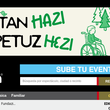
RE
sica
Familiar
Fundazi...
EDI