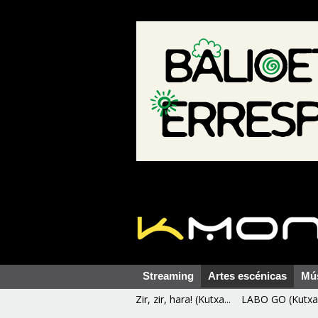
Streaming
Artes escénicas
Mú
Zir, zir, hara! (Kutxa...
LABO GO (Kutxa 