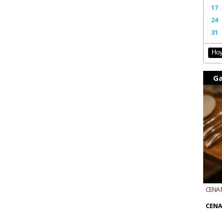
17
24
31
Ho
Ga
CENA 
CON B
CENA