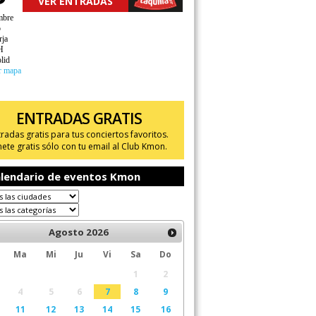
VER ENTRADAS
mbre
o
rja
H
lid
r mapa
ENTRADAS GRATIS
tradas gratis para tus conciertos favoritos.
ete gratis sólo con tu email al Club Kmon.
lendario de eventos Kmon
Agosto
2026
Ma
Mi
Ju
Vi
Sa
Do
1
2
4
5
6
7
8
9
11
12
13
14
15
16