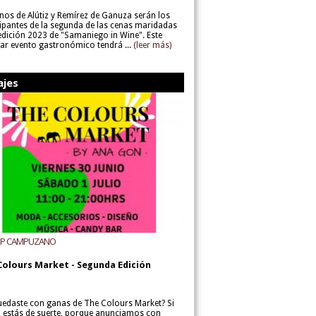
inos de Alútiz y Remírez de Ganuza serán los
cipantes de la segunda de las cenas maridadas
 edición 2023 de "Samaniego in Wine". Este
lar evento gastronómico tendrá ...
(leer más)
ajes
UP CAMPUZANO
Colours Market - Segunda Edición
uedaste con ganas de The Colours Market? Si
í, estás de suerte, porque anunciamos con