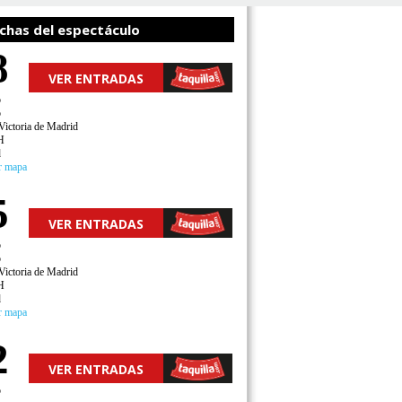
chas del espectáculo
8
VER ENTRADAS
o
o
Victoria de Madrid
H
d
r mapa
5
VER ENTRADAS
o
o
Victoria de Madrid
H
d
r mapa
2
VER ENTRADAS
o