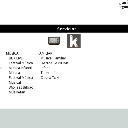
gran i
segun
Servicios
MÚSICA
FAMILIAR
BBK LIVE
Musical Familiar
Festival Música
DANZA FAMILIAR
o
Música Infantil
Infantil
Música
Taller Infantil
Festival Música
Opera Txiki
Musical
365 Jazz Bilbao
Musiketan