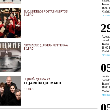
Sábad
Teatro 
18:00 
EL CLUB DE LOS POETAS MUERTOS
Madri
BILBAO
mostra
2
Agost
Sábad
Teatro 
GROUNDED (LURREAN / EN TIERRA)
18:00 
BILBAO
Madri
mostra
0
Septie
EL JARDÍN QUEMADO
Sábad
EL JARDÍN QUEMADO
Teatro 
18:00 
BILBAO
Madri
mostra
0