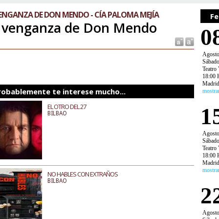
ENGANZA DE DON MENDO - CÍA PALOMA MEJÍA
Fe
 venganza de Don Mendo
0
Agost
Sábad
Teatro 
18:00 
Madri
robablemente te interese mucho...
mostra
EL OTRO DEL 27
1
BILBAO
Agost
Sábad
Teatro 
18:00 
Madri
mostra
NO HABLES CON EXTRAÑOS
BILBAO
2
Agost