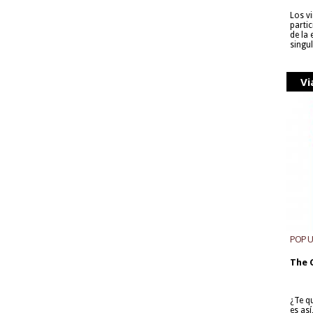
Los v
parti
de la
singu
Vi
POP 
The 
¿Te q
es as