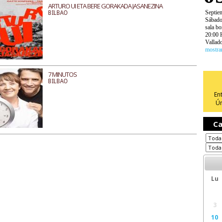
ARTURO UI ETA BERE GORAKADA JASANEZINA
Septie
BILBAO
Sábad
sala bo
20:00 
Vallado
mostra
7 MINUTOS
BILBAO
En
Ún
Ca
Lu
3
10