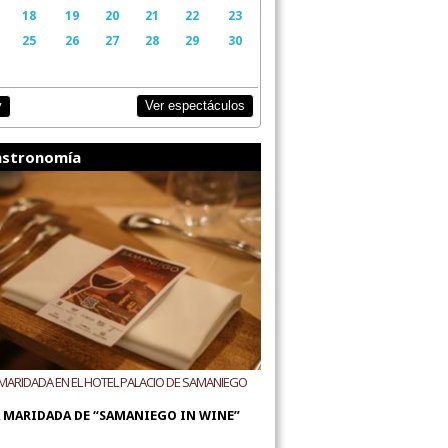
18
19
20
21
22
23
25
26
27
28
29
30
Ver espectáculos
y
stronomía
MARIDADA EN EL HOTEL PALACIO DE SAMANIEGO
ODEGAS ALÚTIZ Y REMÍREZ DE GANUZA
 MARIDADA DE “SAMANIEGO IN WINE”