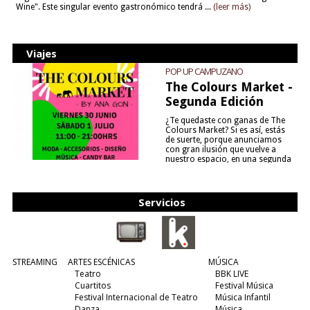
Wine". Este singular evento gastronómico tendrá ...
(leer más)
Viajes
POP UP CAMPUZANO
The Colours Market -
Segunda Edición
¿Te quedaste con ganas de The
Colours Market? Si es así, estás
de suerte, porque anunciamos
con gran ilusión que vuelve a
nuestro espacio, en una segunda
edición y viene para quedarse....
(leer más)
Servicios
STREAMING
ARTES ESCÉNICAS
MÚSICA
Teatro
BBK LIVE
Cuartitos
Festival Música
Festival Internacional de Teatro
Música Infantil
Danza
Música