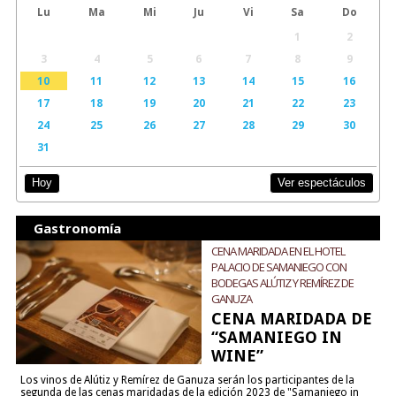
Lu
Ma
Mi
Ju
Vi
Sa
Do
1
2
3
4
5
6
7
8
9
10
11
12
13
14
15
16
17
18
19
20
21
22
23
24
25
26
27
28
29
30
31
Ver espectáculos
Hoy
Gastronomía
CENA MARIDADA EN EL HOTEL
PALACIO DE SAMANIEGO CON
BODEGAS ALÚTIZ Y REMÍREZ DE
GANUZA
CENA MARIDADA DE
“SAMANIEGO IN
WINE”
Los vinos de Alútiz y Remírez de Ganuza serán los participantes de la
segunda de las cenas maridadas de la edición 2023 de "Samaniego in