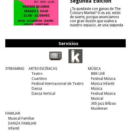
Segunda Edición
¿Te quedaste con ganas de The
Colours Market? Si es así, estás
de suerte, porque anunciamos
con gran ilusión que vuelve a
nuestro espacio, en una segunda
edición y viene para quedarse....
(leer más)
Servicios
STREAMING
ARTES ESCÉNICAS
MÚSICA
Teatro
BBK LIVE
Cuartitos
Festival Música
Festival Internacional de Teatro
Música Infantil
Danza
Música
Danza Vertical
Festival Música
Musical
365 Jazz Bilbao
Musiketan
FAMILIAR
Musical Familiar
DANZA FAMILIAR
Infantil