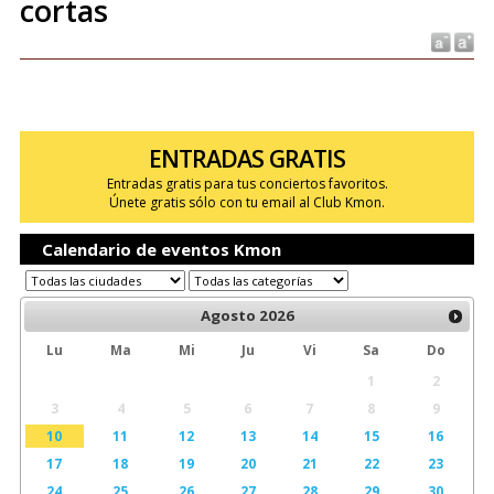
cortas
ENTRADAS GRATIS
Entradas gratis para tus conciertos favoritos.
Únete gratis sólo con tu email al Club Kmon.
Calendario de eventos Kmon
Agosto
2026
Lu
Ma
Mi
Ju
Vi
Sa
Do
1
2
3
4
5
6
7
8
9
10
11
12
13
14
15
16
17
18
19
20
21
22
23
24
25
26
27
28
29
30