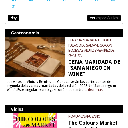
31
Ver espectáculos
Hoy
Gastronomía
CENA MARIDADA EN EL HOTEL
PALACIO DE SAMANIEGO CON
BODEGAS ALÚTIZ Y REMÍREZ DE
GANUZA
CENA MARIDADA DE
“SAMANIEGO IN
WINE”
Los vinos de Alútiz y Remírez de Ganuza serán los participantes de la
segunda de las cenas maridadas de la edición 2023 de "Samaniego in
Wine". Este singular evento gastronómico tendrá ...
(leer más)
Viajes
POP UP CAMPUZANO
The Colours Market -