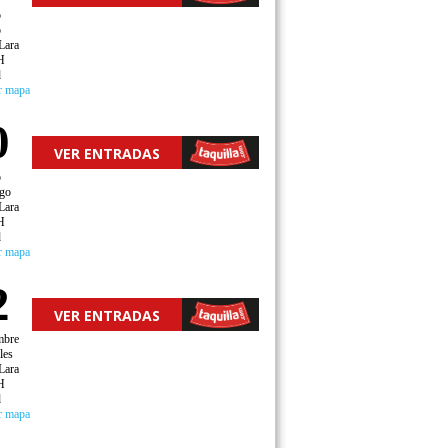
o
o
Lara
H
d
r mapa
0
VER ENTRADAS
o
go
Lara
H
d
r mapa
2
VER ENTRADAS
mbre
les
Lara
H
d
r mapa