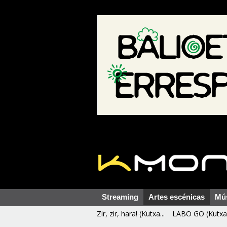
Streaming
Artes escénicas
Mú
Zir, zir, hara! (Kutxa...
LABO GO (Kutxa 