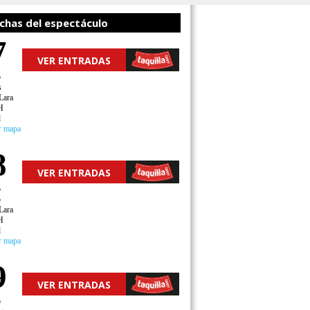
chas del espectáculo
7
VER ENTRADAS
o
s
Lara
H
d
r mapa
8
VER ENTRADAS
o
o
Lara
H
d
r mapa
9
VER ENTRADAS
o