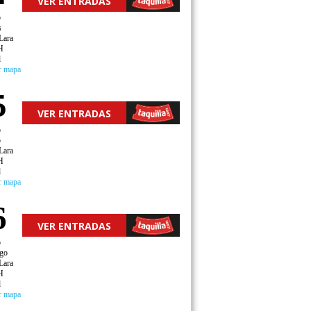
VER ENTRADAS
o
s
Lara
H
d
r mapa
5
VER ENTRADAS
o
o
Lara
H
d
r mapa
6
VER ENTRADAS
o
go
Lara
H
d
r mapa