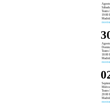
Agost
Sábad
Teatro 
19:00 
Madri
mostra
3
Agost
Domin
Teatro 
18:00 
Madri
mostra
0
Septie
Miérco
Teatro 
20:00 
Madri
mostra