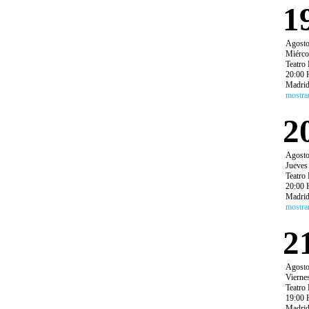
1
Agost
Miérco
Teatro 
20:00 
Madri
mostra
2
Agost
Jueves
Teatro 
20:00 
Madri
mostra
2
Agost
Vierne
Teatro 
19:00 
Madri