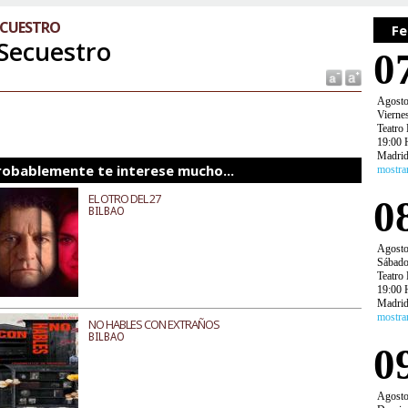
ECUESTRO
Fe
 Secuestro
0
Agost
Vierne
Teatro 
19:00 
Madri
robablemente te interese mucho...
mostra
EL OTRO DEL 27
0
BILBAO
Agost
Sábad
Teatro 
19:00 
Madri
mostra
NO HABLES CON EXTRAÑOS
BILBAO
0
Agost