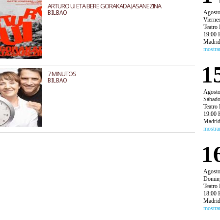
ARTURO UI ETA BERE GORAKADA JASANEZINA
Agost
BILBAO
Vierne
Teatro 
19:00 
Madri
mostra
1
7 MINUTOS
BILBAO
Agost
Sábad
Teatro 
19:00 
Madri
mostra
1
Agost
Domin
Teatro 
18:00 
Madri
mostra