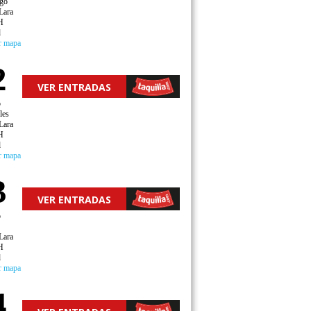
go
Lara
H
d
r mapa
2
VER ENTRADAS
o
les
Lara
H
d
r mapa
3
VER ENTRADAS
o
Lara
H
d
r mapa
4