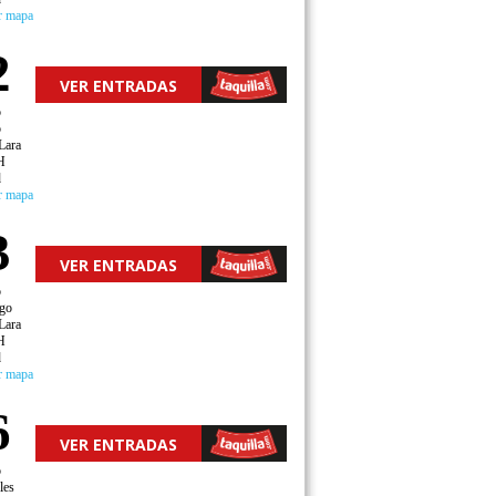
r mapa
2
VER ENTRADAS
o
o
Lara
H
d
r mapa
3
VER ENTRADAS
o
go
Lara
H
d
r mapa
6
VER ENTRADAS
o
les