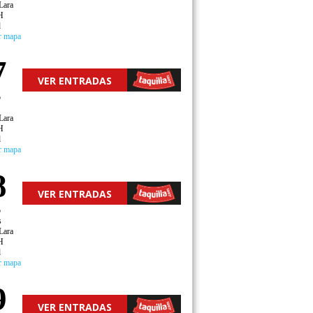
Lara
H
d
r mapa
7
VER ENTRADAS
o
Lara
H
d
r mapa
8
VER ENTRADAS
o
s
Lara
H
d
r mapa
9
VER ENTRADAS