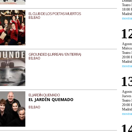
Domin
Teatro 
18:00 
EL CLUB DE LOS POETAS MUERTOS
Madri
BILBAO
mostra
1
Agost
Miérco
Teatro 
GROUNDED (LURREAN / EN TIERRA)
20:00 
BILBAO
Madri
mostra
1
Agost
EL JARDÍN QUEMADO
Jueves
EL JARDÍN QUEMADO
Teatro 
20:00 
BILBAO
Madri
mostra
1