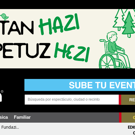
RE
sica
Familiar
Fundazi...
EDI