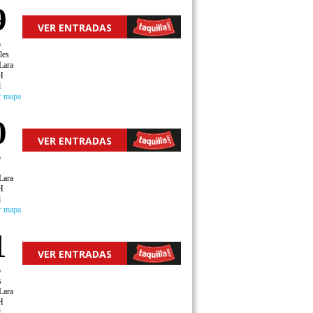
9
VER ENTRADAS
o
les
Lara
H
d
r mapa
0
VER ENTRADAS
o
Lara
H
d
r mapa
1
VER ENTRADAS
o
s
Lara
H
d