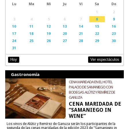
Lu
Ma
Mi
Ju
Vi
Sa
Do
1
2
3
4
5
6
7
8
9
10
11
12
13
14
15
16
17
18
19
20
21
22
23
24
25
26
27
28
29
30
31
Ver espectáculos
Hoy
Gastronomía
CENA MARIDADA EN EL HOTEL
PALACIO DE SAMANIEGO CON
BODEGAS ALÚTIZ Y REMÍREZ DE
GANUZA
CENA MARIDADA DE
“SAMANIEGO IN
WINE”
Los vinos de Alútiz y Remírez de Ganuza serán los participantes de la
segunda de las cenas maridadas de la edición 2023 de "Samaniego in