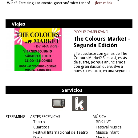
Wine". Este singular evento gastronómico tendrá ...
(leer más)
Viajes
POP UP CAMPUZANO
The Colours Market -
Segunda Edición
¿Te quedaste con ganas de The
Colours Market? Si es así, estás
de suerte, porque anunciamos
con gran ilusión que vuelve a
nuestro espacio, en una segunda
edición y viene para quedarse....
(leer más)
Servicios
STREAMING
ARTES ESCÉNICAS
MÚSICA
Teatro
BBK LIVE
Cuartitos
Festival Música
Festival Internacional de Teatro
Música Infantil
Danza
Música