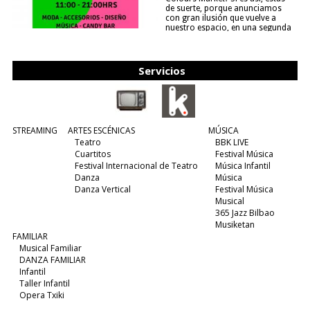
de suerte, porque anunciamos
con gran ilusión que vuelve a
nuestro espacio, en una segunda
edición y viene para quedarse....
(leer más)
Servicios
STREAMING
ARTES ESCÉNICAS
MÚSICA
Teatro
BBK LIVE
Cuartitos
Festival Música
Festival Internacional de Teatro
Música Infantil
Danza
Música
Danza Vertical
Festival Música
Musical
365 Jazz Bilbao
Musiketan
FAMILIAR
Musical Familiar
DANZA FAMILIAR
Infantil
Taller Infantil
Opera Txiki