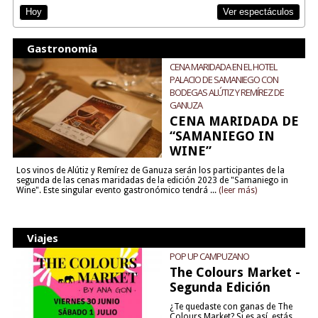
Ver espectáculos
Hoy
Gastronomía
CENA MARIDADA EN EL HOTEL
PALACIO DE SAMANIEGO CON
BODEGAS ALÚTIZ Y REMÍREZ DE
GANUZA
CENA MARIDADA DE
“SAMANIEGO IN
WINE”
Los vinos de Alútiz y Remírez de Ganuza serán los participantes de la
segunda de las cenas maridadas de la edición 2023 de "Samaniego in
Wine". Este singular evento gastronómico tendrá ...
(leer más)
Viajes
POP UP CAMPUZANO
The Colours Market -
Segunda Edición
¿Te quedaste con ganas de The
Colours Market? Si es así, estás