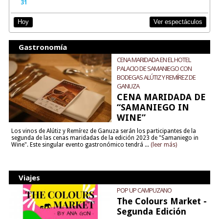
31
Ver espectáculos
Hoy
Gastronomía
CENA MARIDADA EN EL HOTEL
PALACIO DE SAMANIEGO CON
BODEGAS ALÚTIZ Y REMÍREZ DE
GANUZA
CENA MARIDADA DE
“SAMANIEGO IN
WINE”
Los vinos de Alútiz y Remírez de Ganuza serán los participantes de la
segunda de las cenas maridadas de la edición 2023 de "Samaniego in
Wine". Este singular evento gastronómico tendrá ...
(leer más)
Viajes
POP UP CAMPUZANO
The Colours Market -
Segunda Edición