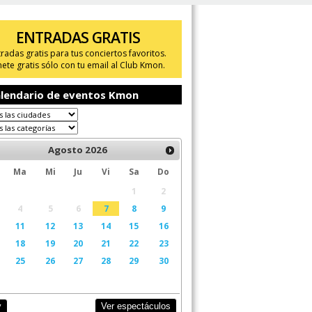
ENTRADAS GRATIS
tradas gratis para tus conciertos favoritos.
ete gratis sólo con tu email al Club Kmon.
lendario de eventos Kmon
Agosto
2026
Ma
Mi
Ju
Vi
Sa
Do
1
2
4
5
6
7
8
9
11
12
13
14
15
16
18
19
20
21
22
23
25
26
27
28
29
30
Ver espectáculos
y