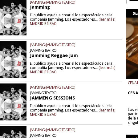
JAMMING (JAMMING TEATRO)
Jamming
Ga
El público ayuda a crear el los espectáculos de la
compañía Jamming. Los espectadores...
(leer más)
MADRID BILBAO
JAMMING (JAMMING TEATRO)
JAMMING TEATRO
Jamming Reggae Jam
El público ayuda a crear el los espectáculos de la
compañía Jamming. Los espectadores...
(leer más)
MADRID BILBAO
CENA 
JAMMING (JAMMING TEATRO)
CON B
JAMMING TEATRO
CENA
JAMMING SESSIONS
El público ayuda a crear el los espectáculos de la
Los v
compañía Jamming. Los espectadores...
(leer más)
parti
MADRID BILBAO
de la
singu
JAMMING (JAMMING TEATRO)
JAMMING TEATRO