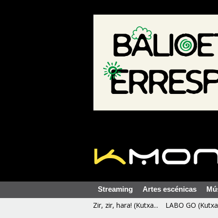
Streaming
Artes escénicas
Mú
Zir, zir, hara! (Kutxa...
LABO GO (Kutxa 