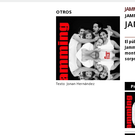
JAM
OTROS
JAM
JA
El pú
Jamm
mont
sorpr
Texto: Jonan Hernández
P