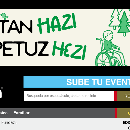
RE
sica
Familiar
Fundazi...
EDI