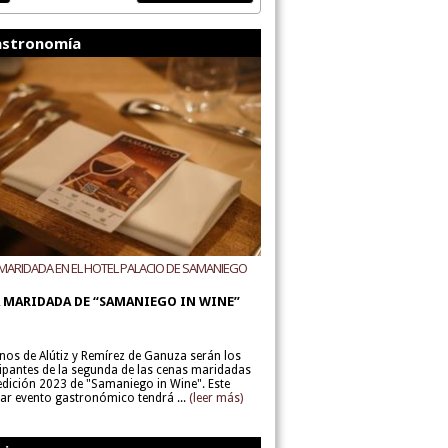
stronomía
MARIDADA EN EL HOTEL PALACIO DE SAMANIEGO
ODEGAS ALÚTIZ Y REMÍREZ DE GANUZA
 MARIDADA DE “SAMANIEGO IN WINE”
inos de Alútiz y Remírez de Ganuza serán los
cipantes de la segunda de las cenas maridadas
 edición 2023 de "Samaniego in Wine". Este
lar evento gastronómico tendrá ...
(leer más)