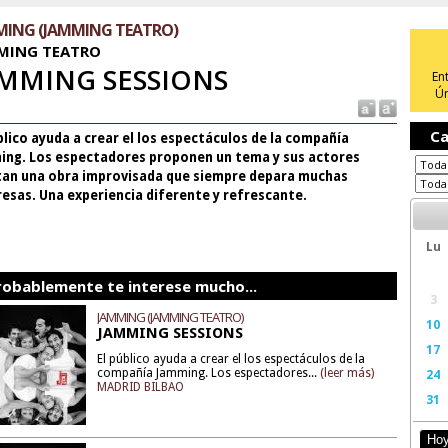
MING (JAMMING TEATRO)
MING TEATRO
MMING SESSIONS
En
Ún
Ca
blico ayuda a crear el los espectáculos de la compañía
ing. Los espectadores proponen un tema y sus actores
an una obra improvisada que siempre depara muchas
esas. Una experiencia diferente y refrescante.
Lu
robablemente te interese mucho...
3
JAMMING (JAMMING TEATRO)
10
JAMMING SESSIONS
17
El público ayuda a crear el los espectáculos de la
compañía Jamming. Los espectadores...
(leer más)
24
MADRID BILBAO
31
Ho