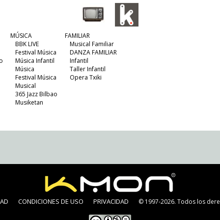
MÚSICA
FAMILIAR
BBK LIVE
Musical Familiar
Festival Música
DANZA FAMILIAR
o
Música Infantil
Infantil
Música
Taller Infantil
Festival Música
Opera Txiki
Musical
365 Jazz Bilbao
Musiketan
DAD
CONDICIONES DE USO
PRIVACIDAD
© 1997-2026. Todos los dere