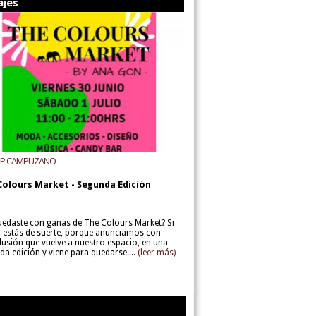
ajes
UP CAMPUZANO
Colours Market - Segunda Edición
uedaste con ganas de The Colours Market? Si
í, estás de suerte, porque anunciamos con
lusión que vuelve a nuestro espacio, en una
da edición y viene para quedarse....
(leer más)