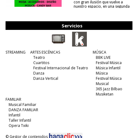
con gran ilusión que vuelve a
nuestro espacio, en una segunda
edición y viene para quedarse....
(leer más)
Servicios
STREAMING
ARTES ESCÉNICAS
MÚSICA
Teatro
BBK LIVE
Cuartitos
Festival Música
Festival Internacional de Teatro
Música Infantil
Danza
Música
Danza Vertical
Festival Música
Musical
365 Jazz Bilbao
Musiketan
FAMILIAR
Musical Familiar
DANZA FAMILIAR
Infantil
Taller Infantil
Opera Txiki
© Gestor de contenidos