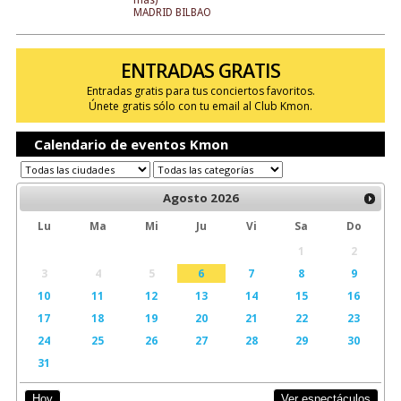
más)
MADRID BILBAO
ENTRADAS GRATIS
Entradas gratis para tus conciertos favoritos.
Únete gratis sólo con tu email al Club Kmon.
Calendario de eventos Kmon
Agosto
2026
Lu
Ma
Mi
Ju
Vi
Sa
Do
1
2
3
4
5
6
7
8
9
10
11
12
13
14
15
16
17
18
19
20
21
22
23
24
25
26
27
28
29
30
31
Ver espectáculos
Hoy