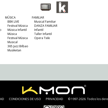
MÚSICA
FAMILIAR
BBK LIVE
Musical Familiar
Festival Música
DANZA FAMILIAR
o
Música Infantil
Infantil
Música
Taller Infantil
Festival Música
Opera Txiki
Musical
365 Jazz Bilbao
Musiketan
DAD
CONDICIONES DE USO
PRIVACIDAD
© 1997-2026. Todos los dere