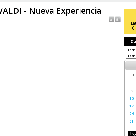
VALDI - Nueva Experiencia
En
Ún
Ca
Lu
3
10
17
24
31
Ho