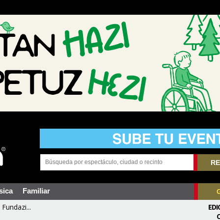
RE
sica
Familiar
Fundazi...
EDI