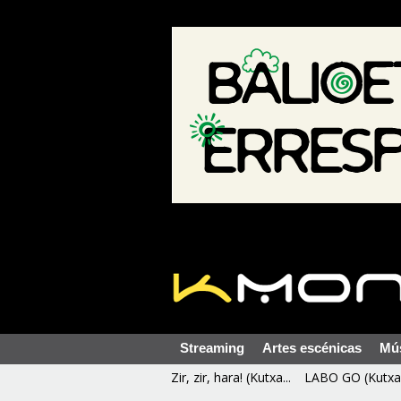
Streaming
Artes escénicas
Mú
Zir, zir, hara! (Kutxa...
LABO GO (Kutxa 