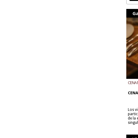
Ga
CENA 
CON B
CENA
Los v
parti
de la
singu