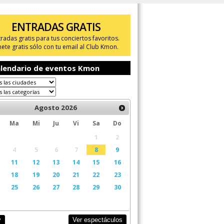
ENTRADAS GRATIS
tradas gratis para tus conciertos favoritos.
ete gratis sólo con tu email al Club Kmon.
lendario de eventos Kmon
Agosto
2026
Ma
Mi
Ju
Vi
Sa
Do
1
2
4
5
6
7
8
9
11
12
13
14
15
16
18
19
20
21
22
23
25
26
27
28
29
30
Ver espectáculos
y