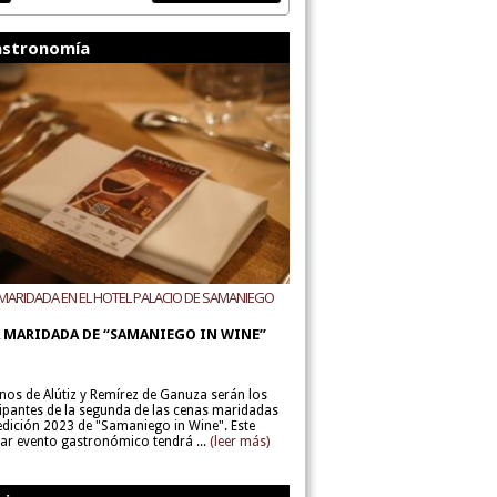
stronomía
MARIDADA EN EL HOTEL PALACIO DE SAMANIEGO
ODEGAS ALÚTIZ Y REMÍREZ DE GANUZA
 MARIDADA DE “SAMANIEGO IN WINE”
inos de Alútiz y Remírez de Ganuza serán los
cipantes de la segunda de las cenas maridadas
 edición 2023 de "Samaniego in Wine". Este
lar evento gastronómico tendrá ...
(leer más)