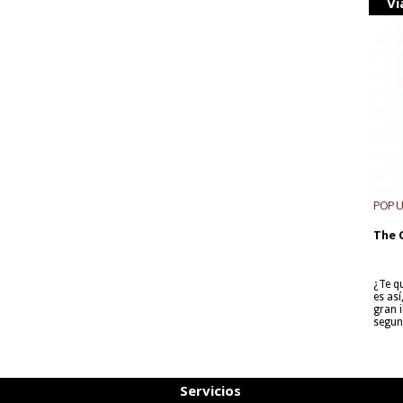
Vi
POP 
The 
¿Te q
es as
gran i
segun
Servicios