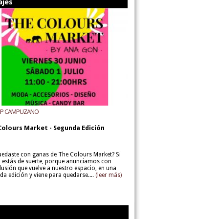
ajes
UP CAMPUZANO
Colours Market - Segunda Edición
uedaste con ganas de The Colours Market? Si
í, estás de suerte, porque anunciamos con
lusión que vuelve a nuestro espacio, en una
da edición y viene para quedarse....
(leer más)