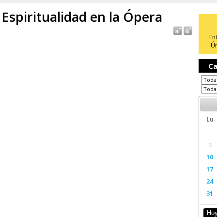
 Espiritualidad en la Ópera
En
Ún
Ca
Lu
3
10
17
24
31
Ho