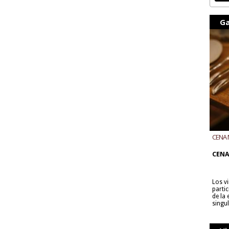
Ga
CENA 
CON B
CENA
Los v
parti
de la
singu