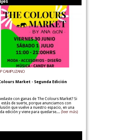
ajes
UP CAMPUZANO
Colours Market - Segunda Edición
uedaste con ganas de The Colours Market? Si
í, estás de suerte, porque anunciamos con
lusión que vuelve a nuestro espacio, en una
da edición y viene para quedarse....
(leer más)