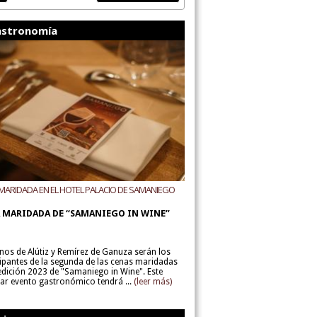
stronomía
MARIDADA EN EL HOTEL PALACIO DE SAMANIEGO
ODEGAS ALÚTIZ Y REMÍREZ DE GANUZA
 MARIDADA DE “SAMANIEGO IN WINE”
inos de Alútiz y Remírez de Ganuza serán los
cipantes de la segunda de las cenas maridadas
 edición 2023 de "Samaniego in Wine". Este
lar evento gastronómico tendrá ...
(leer más)