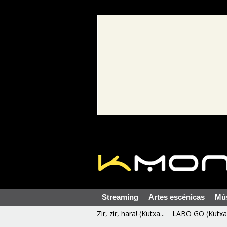
Streaming
Artes escénicas
Mú
Zir, zir, hara! (Kutxa...
LABO GO (Kutxa 