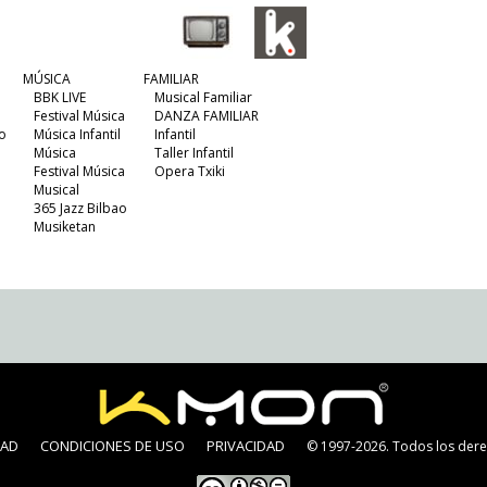
MÚSICA
FAMILIAR
BBK LIVE
Musical Familiar
Festival Música
DANZA FAMILIAR
o
Música Infantil
Infantil
Música
Taller Infantil
Festival Música
Opera Txiki
Musical
365 Jazz Bilbao
Musiketan
DAD
CONDICIONES DE USO
PRIVACIDAD
© 1997-2026. Todos los dere