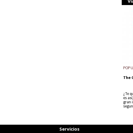
Vi
POP 
The 
¿Te q
es as
gran i
segun
Servicios