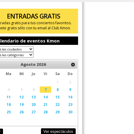
ENTRADAS GRATIS
tradas gratis para tus conciertos favoritos.
ete gratis sólo con tu email al Club Kmon.
lendario de eventos Kmon
Agosto
2026
Ma
Mi
Ju
Vi
Sa
Do
1
2
4
5
6
7
8
9
11
12
13
14
15
16
18
19
20
21
22
23
25
26
27
28
29
30
Ver espectáculos
y