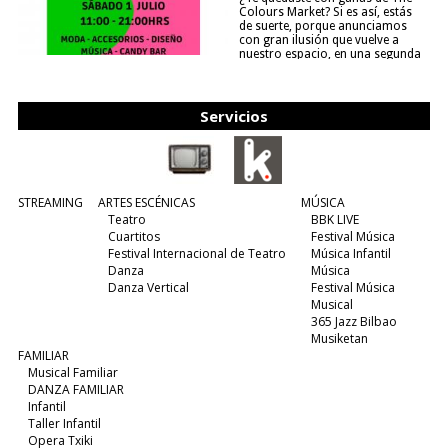
Colours Market? Si es así, estás
de suerte, porque anunciamos
con gran ilusión que vuelve a
nuestro espacio, en una segunda
edición y viene para quedarse....
(leer más)
Servicios
STREAMING
ARTES ESCÉNICAS
MÚSICA
Teatro
BBK LIVE
Cuartitos
Festival Música
Festival Internacional de Teatro
Música Infantil
Danza
Música
Danza Vertical
Festival Música
Musical
365 Jazz Bilbao
Musiketan
FAMILIAR
Musical Familiar
DANZA FAMILIAR
Infantil
Taller Infantil
Opera Txiki