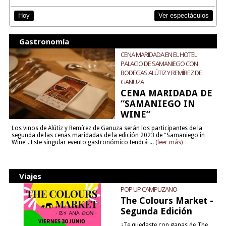
Ver espectáculos
Hoy
Gastronomía
CENA MARIDADA EN EL HOTEL
PALACIO DE SAMANIEGO CON
BODEGAS ALÚTIZ Y REMÍREZ DE
GANUZA
CENA MARIDADA DE
“SAMANIEGO IN
WINE”
Los vinos de Alútiz y Remírez de Ganuza serán los participantes de la
segunda de las cenas maridadas de la edición 2023 de "Samaniego in
Wine". Este singular evento gastronómico tendrá ...
(leer más)
Viajes
POP UP CAMPUZANO
The Colours Market -
Segunda Edición
¿Te quedaste con ganas de The