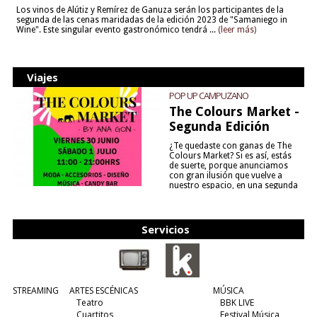
Los vinos de Alútiz y Remírez de Ganuza serán los participantes de la
segunda de las cenas maridadas de la edición 2023 de "Samaniego in
Wine". Este singular evento gastronómico tendrá ...
(leer más)
Viajes
POP UP CAMPUZANO
The Colours Market -
Segunda Edición
¿Te quedaste con ganas de The
Colours Market? Si es así, estás
de suerte, porque anunciamos
con gran ilusión que vuelve a
nuestro espacio, en una segunda
edición y viene para quedarse....
(leer más)
Servicios
STREAMING
ARTES ESCÉNICAS
MÚSICA
Teatro
BBK LIVE
Cuartitos
Festival Música