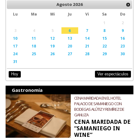
Agosto
2026
Lu
Ma
Mi
Ju
Vi
Sa
Do
1
2
3
4
5
6
7
8
9
10
11
12
13
14
15
16
17
18
19
20
21
22
23
24
25
26
27
28
29
30
31
Ver espectáculos
Hoy
Gastronomía
CENA MARIDADA EN EL HOTEL
PALACIO DE SAMANIEGO CON
BODEGAS ALÚTIZ Y REMÍREZ DE
GANUZA
CENA MARIDADA DE
“SAMANIEGO IN
WINE”