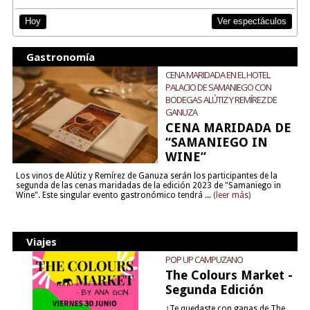
Ver espectáculos
Hoy
Gastronomía
CENA MARIDADA EN EL HOTEL
PALACIO DE SAMANIEGO CON
BODEGAS ALÚTIZ Y REMÍREZ DE
GANUZA
CENA MARIDADA DE
“SAMANIEGO IN
WINE”
Los vinos de Alútiz y Remírez de Ganuza serán los participantes de la
segunda de las cenas maridadas de la edición 2023 de "Samaniego in
Wine". Este singular evento gastronómico tendrá ...
(leer más)
Viajes
POP UP CAMPUZANO
The Colours Market -
Segunda Edición
¿Te quedaste con ganas de The