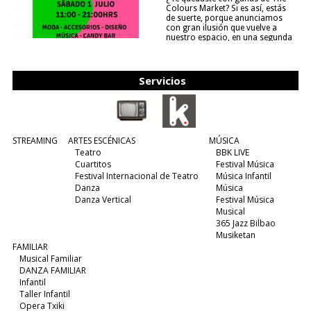
Colours Market? Si es así, estás
de suerte, porque anunciamos
con gran ilusión que vuelve a
nuestro espacio, en una segunda
edición y viene para quedarse....
(leer más)
Servicios
STREAMING
ARTES ESCÉNICAS
MÚSICA
Teatro
BBK LIVE
Cuartitos
Festival Música
Festival Internacional de Teatro
Música Infantil
Danza
Música
Danza Vertical
Festival Música
Musical
365 Jazz Bilbao
Musiketan
FAMILIAR
Musical Familiar
DANZA FAMILIAR
Infantil
Taller Infantil
Opera Txiki