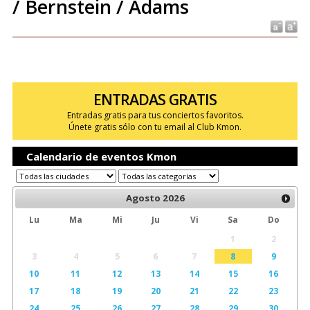
/ Bernstein / Adams
ENTRADAS GRATIS
Entradas gratis para tus conciertos favoritos.
Únete gratis sólo con tu email al Club Kmon.
Calendario de eventos Kmon
Agosto
2026
Lu
Ma
Mi
Ju
Vi
Sa
Do
1
2
3
4
5
6
7
8
9
10
11
12
13
14
15
16
17
18
19
20
21
22
23
24
25
26
27
28
29
30