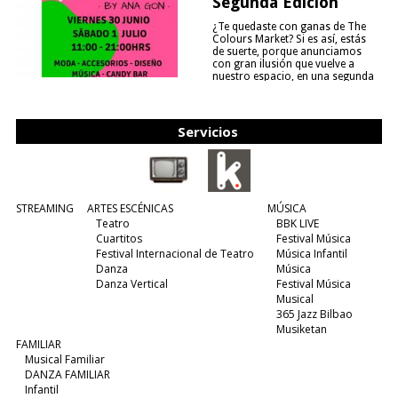
Segunda Edición
¿Te quedaste con ganas de The
Colours Market? Si es así, estás
de suerte, porque anunciamos
con gran ilusión que vuelve a
nuestro espacio, en una segunda
edición y viene para quedarse....
(leer más)
Servicios
STREAMING
ARTES ESCÉNICAS
MÚSICA
Teatro
BBK LIVE
Cuartitos
Festival Música
Festival Internacional de Teatro
Música Infantil
Danza
Música
Danza Vertical
Festival Música
Musical
365 Jazz Bilbao
Musiketan
FAMILIAR
Musical Familiar
DANZA FAMILIAR
Infantil