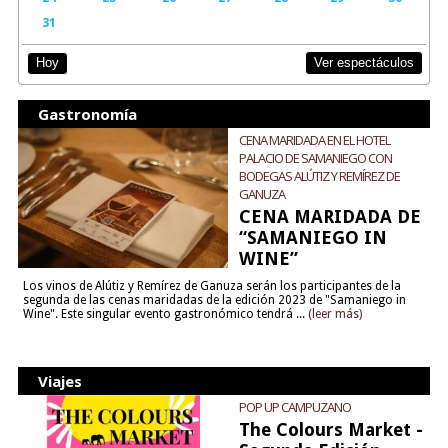
31
Ver espectáculos
Hoy
Gastronomía
CENA MARIDADA EN EL HOTEL
PALACIO DE SAMANIEGO CON
BODEGAS ALÚTIZ Y REMÍREZ DE
GANUZA
CENA MARIDADA DE
“SAMANIEGO IN
WINE”
Los vinos de Alútiz y Remírez de Ganuza serán los participantes de la
segunda de las cenas maridadas de la edición 2023 de "Samaniego in
Wine". Este singular evento gastronómico tendrá ...
(leer más)
Viajes
POP UP CAMPUZANO
The Colours Market -