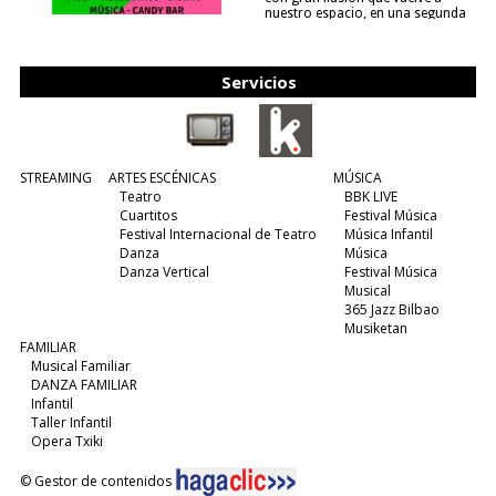
nuestro espacio, en una segunda
edición y viene para quedarse....
(leer más)
Servicios
STREAMING
ARTES ESCÉNICAS
MÚSICA
Teatro
BBK LIVE
Cuartitos
Festival Música
Festival Internacional de Teatro
Música Infantil
Danza
Música
Danza Vertical
Festival Música
Musical
365 Jazz Bilbao
Musiketan
FAMILIAR
Musical Familiar
DANZA FAMILIAR
Infantil
Taller Infantil
Opera Txiki
© Gestor de contenidos