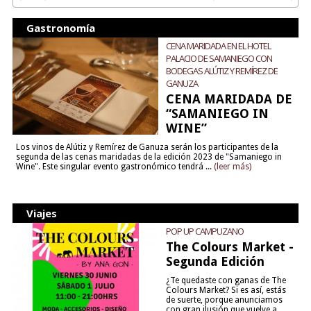
Gastronomía
CENA MARIDADA EN EL HOTEL
PALACIO DE SAMANIEGO CON
BODEGAS ALÚTIZ Y REMÍREZ DE
GANUZA
CENA MARIDADA DE
“SAMANIEGO IN
WINE”
Los vinos de Alútiz y Remírez de Ganuza serán los participantes de la
segunda de las cenas maridadas de la edición 2023 de "Samaniego in
Wine". Este singular evento gastronómico tendrá ...
(leer más)
Viajes
POP UP CAMPUZANO
The Colours Market -
Segunda Edición
¿Te quedaste con ganas de The
Colours Market? Si es así, estás
de suerte, porque anunciamos
con gran ilusión que vuelve a