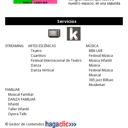
nuestro espacio, en una segunda
edición y viene para quedarse....
(leer más)
Servicios
STREAMING
ARTES ESCÉNICAS
MÚSICA
Teatro
BBK LIVE
Cuartitos
Festival Música
Festival Internacional de Teatro
Música Infantil
Danza
Música
Danza Vertical
Festival Música
Musical
365 Jazz Bilbao
Musiketan
FAMILIAR
Musical Familiar
DANZA FAMILIAR
Infantil
Taller Infantil
Opera Txiki
© Gestor de contenidos