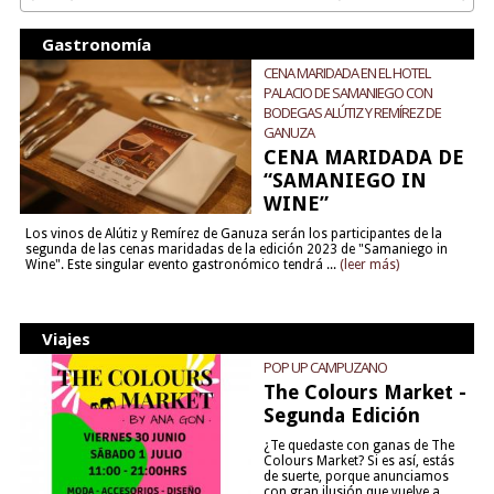
Gastronomía
CENA MARIDADA EN EL HOTEL
PALACIO DE SAMANIEGO CON
BODEGAS ALÚTIZ Y REMÍREZ DE
GANUZA
CENA MARIDADA DE
“SAMANIEGO IN
WINE”
Los vinos de Alútiz y Remírez de Ganuza serán los participantes de la
segunda de las cenas maridadas de la edición 2023 de "Samaniego in
Wine". Este singular evento gastronómico tendrá ...
(leer más)
Viajes
POP UP CAMPUZANO
The Colours Market -
Segunda Edición
¿Te quedaste con ganas de The
Colours Market? Si es así, estás
de suerte, porque anunciamos
con gran ilusión que vuelve a