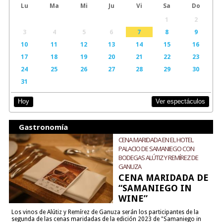
Lu
Ma
Mi
Ju
Vi
Sa
Do
1
2
3
4
5
6
7
8
9
10
11
12
13
14
15
16
17
18
19
20
21
22
23
24
25
26
27
28
29
30
31
Ver espectáculos
Hoy
Gastronomía
CENA MARIDADA EN EL HOTEL
PALACIO DE SAMANIEGO CON
BODEGAS ALÚTIZ Y REMÍREZ DE
GANUZA
CENA MARIDADA DE
“SAMANIEGO IN
WINE”
Los vinos de Alútiz y Remírez de Ganuza serán los participantes de la
segunda de las cenas maridadas de la edición 2023 de "Samaniego in