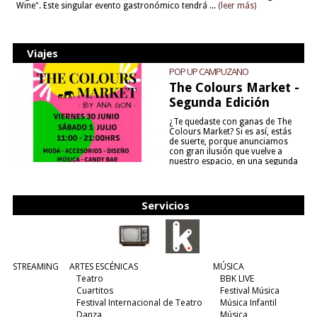
Wine". Este singular evento gastronómico tendrá ...
(leer más)
Viajes
POP UP CAMPUZANO
The Colours Market -
Segunda Edición
¿Te quedaste con ganas de The
Colours Market? Si es así, estás
de suerte, porque anunciamos
con gran ilusión que vuelve a
nuestro espacio, en una segunda
edición y viene para quedarse....
(leer más)
Servicios
STREAMING
ARTES ESCÉNICAS
MÚSICA
Teatro
BBK LIVE
Cuartitos
Festival Música
Festival Internacional de Teatro
Música Infantil
Danza
Música