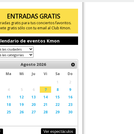
ENTRADAS GRATIS
tradas gratis para tus conciertos favoritos.
ete gratis sólo con tu email al Club Kmon.
lendario de eventos Kmon
Agosto
2026
Ma
Mi
Ju
Vi
Sa
Do
1
2
4
5
6
7
8
9
11
12
13
14
15
16
18
19
20
21
22
23
25
26
27
28
29
30
Ver espectáculos
y