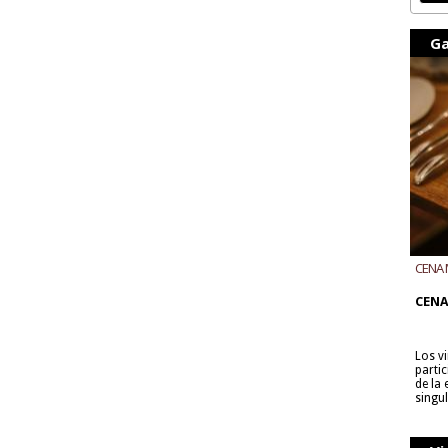
Ga
CENA 
CON B
CENA
Los v
parti
de la
singu