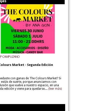
ajes
UP CAMPUZANO
Colours Market - Segunda Edición
uedaste con ganas de The Colours Market? Si
í, estás de suerte, porque anunciamos con
lusión que vuelve a nuestro espacio, en una
da edición y viene para quedarse....
(leer más)