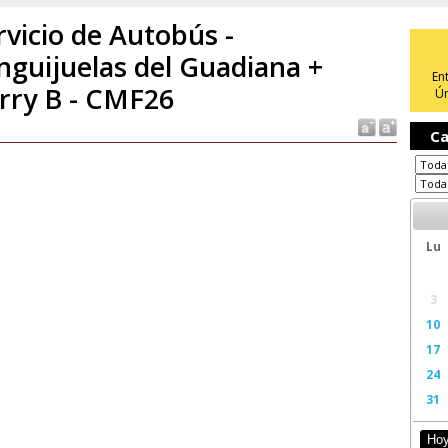
rvicio de Autobús -
nguijuelas del Guadiana +
En
rry B - CMF26
Ún
Ca
Lu
3
10
17
24
31
Ho