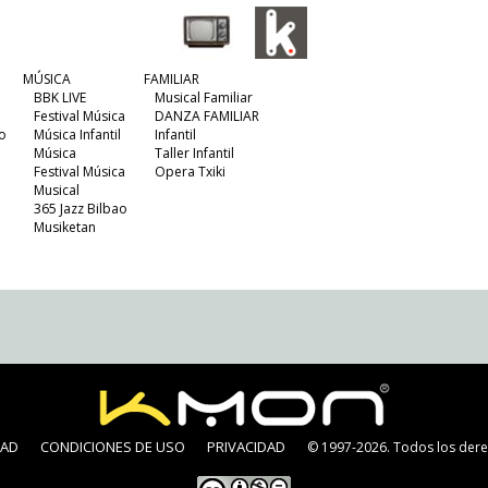
MÚSICA
FAMILIAR
BBK LIVE
Musical Familiar
Festival Música
DANZA FAMILIAR
o
Música Infantil
Infantil
Música
Taller Infantil
Festival Música
Opera Txiki
Musical
365 Jazz Bilbao
Musiketan
DAD
CONDICIONES DE USO
PRIVACIDAD
© 1997-2026. Todos los dere