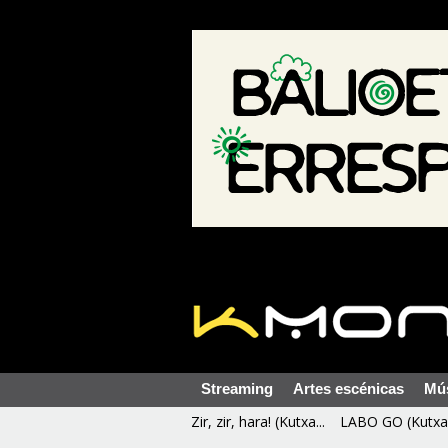
Streaming
Artes escénicas
Mú
Zir, zir, hara! (Kutxa...
LABO GO (Kutxa 