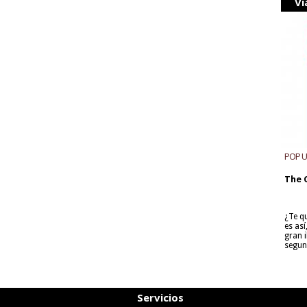
Vi
POP 
The 
¿Te q
es as
gran i
segun
Servicios