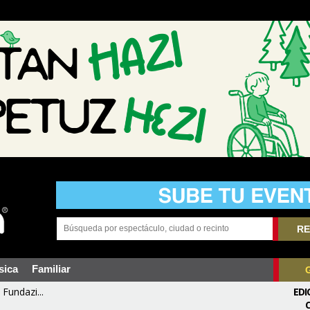
RE
sica
Familiar
Fundazi...
EDI