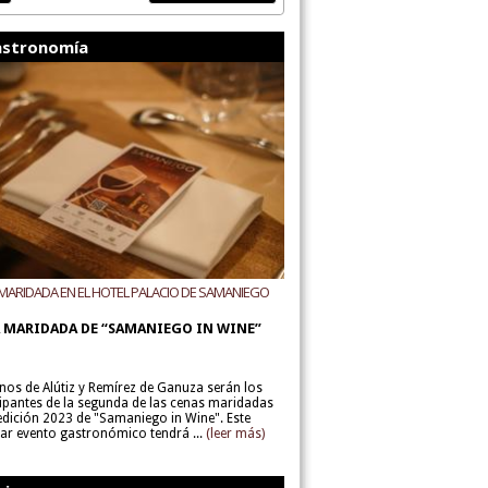
stronomía
MARIDADA EN EL HOTEL PALACIO DE SAMANIEGO
ODEGAS ALÚTIZ Y REMÍREZ DE GANUZA
 MARIDADA DE “SAMANIEGO IN WINE”
inos de Alútiz y Remírez de Ganuza serán los
cipantes de la segunda de las cenas maridadas
 edición 2023 de "Samaniego in Wine". Este
lar evento gastronómico tendrá ...
(leer más)